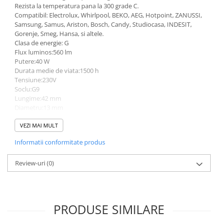
Rezista la temperatura pana la 300 grade C.
Compatibil: Electrolux, Whirlpool, BEKO, AEG, Hotpoint, ZANUSSI,
Samsung, Samus, Ariston, Bosch, Candy, Studiocasa, INDESIT,
Gorenje, Smeg, Hansa, si altele.
Clasa de energie: G
Flux luminos:560 lm
Putere:40 W
Durata medie de viata:1500 h
Tensiune:230V
Soclu:G9
Lungime:42 mm
Diametru:13 mm
Tip:bec halogen
Ambalare:carton
VEZI MAI MULT
Informatii conformitate produs
Review-uri
(0)
PRODUSE SIMILARE