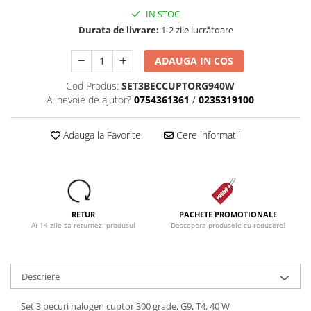
IN STOC
Durata de livrare:
1-2 zile lucrătoare
ADAUGA IN COS
Cod Produs:
SET3BECCUPTORG940W
Ai nevoie de ajutor?
0754361361
/
0235319100
Adauga la Favorite
Cere informatii
RETUR
PACHETE PROMOTIONALE
Ai 14 zile sa returnezi produsul
Descopera produsele cu reducere!
Descriere
Set 3 becuri halogen cuptor 300 grade, G9, T4, 40 W