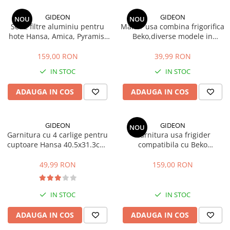
si Uscatoare
GIDEON
GIDEON
NOU
NOU
Accesorii Electrocasnice Mici
Set 2 filtre aluminiu pentru
Maner usa combina frigorifica
hote Hansa, Amica, Pyramis,
Beko,diverse modele in
Filtre Purificatoare Aer
filtru parte fixa si filtru parte
descriere, distanta intre gauri
Accesorii Piese Aer Conditionat
mobila, 47.7x20.4 cm si
22.5 cm
159,00 RON
39,99 RON
47.7x12.9 cm
IN STOC
IN STOC
ADAUGA IN COS
ADAUGA IN COS
GIDEON
GIDEON
NOU
Garnitura cu 4 carlige pentru
Garnitura usa frigider
cuptoare Hansa 40.5x31.3cm,
compatibila cu Beko
pentru seriile FCMW, FCG,
DBK386WDR+, DBK386WDR,
FCC, BOE, 1092, 1093,
DBK386WD, DBK3862WD,
49,99 RON
159,00 RON
8066308, 8065348
K6360HC, magnetica, 113,5 x
58 cm
IN STOC
IN STOC
ADAUGA IN COS
ADAUGA IN COS