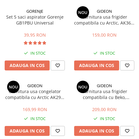
GORENJE
GIDEON
NOU
Set 5 saci aspirator Gorenje
Garnitura usa frigider
GB1PBU Universal
compatibila cu Arctic, AK366,
AK386, ANK366, K386, K6360,
K6370 , magnetica, 113, 5 x 58
39,95 RON
159,00 RON
cm
IN STOC
IN STOC
ADAUGA IN COS
ADAUGA IN COS
GIDEON
GIDEON
NOU
NOU
Garnitura usa congelator
Garnitura usa frigider
compatibila cu Arctic AK296,
compatibila cu Beko,
AK326, AK346, AK366, AK386,
RCNA406, MCNA406,
magnetica, 73,5cm x 58cm
RCSA406, K60406, magnetica,
169,99 RON
209,00 RON
115 cm x 58 cm
IN STOC
IN STOC
ADAUGA IN COS
ADAUGA IN COS