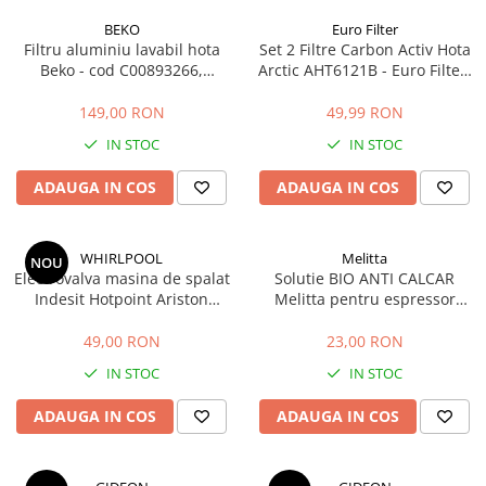
BEKO
Euro Filter
Filtru aluminiu lavabil hota
Set 2 Filtre Carbon Activ Hota
Beko - cod C00893266,
Arctic AHT6121B - Euro Filter,
12973000 (32 x 27.3 cm)
4.1 x 12.5 cm
149,00 RON
49,99 RON
IN STOC
IN STOC
ADAUGA IN COS
ADAUGA IN COS
WHIRLPOOL
Melitta
NOU
Electrovalva masina de spalat
Solutie BIO ANTI CALCAR
Indesit Hotpoint Ariston
Melitta pentru espressor
Whirlpool 2 iesiri
automat, cafetiera si fierbator
482000022813 C00110333
apa, 250 ml, 6 utilizari
49,00 RON
23,00 RON
IN STOC
IN STOC
ADAUGA IN COS
ADAUGA IN COS