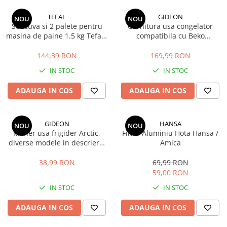
TEFAL
GIDEON
NOU
NOU
Set cuva si 2 palete pentru
Garnitura usa congelator
masina de paine 1.5 kg Tefal /
compatibila cu Beko
Moulinex
DBK386WDR+, DBK386WDR,
DBK386WD, DBK3862WD,
144,39 RON
169,99 RON
DBKEN386WD, magnetica, 73,
IN STOC
IN STOC
5cm x 58cm
ADAUGA IN COS
ADAUGA IN COS
GIDEON
HANSA
NOU
NOU
Maner usa frigider Arctic,
Filtru Aluminiu Hota Hansa /
diverse modele in descriere,
Amica
distanta intre gauri 21.5 cm
38,99 RON
69,99 RON
59,00 RON
IN STOC
IN STOC
ADAUGA IN COS
ADAUGA IN COS