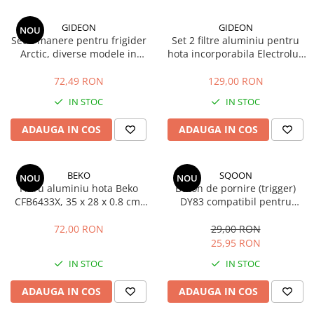
GIDEON
GIDEON
NOU
Set 2 manere pentru frigider
Set 2 filtre aluminiu pentru
Arctic, diverse modele in
hota incorporabila Electrolux
descriere, distanta intre gauri
LFP316S, LFP326S, LFP216S,
21.5 cm
LFP216W
72,49 RON
129,00 RON
IN STOC
IN STOC
ADAUGA IN COS
ADAUGA IN COS
BEKO
SQOON
NOU
NOU
Filtru aluminiu hota Beko
Buton de pornire (trigger)
CFB6433X, 35 x 28 x 0.8 cm,
DY83 compatibil pentru
cod 9188065168 / C00910157
aspirator Dyson V10 si V11 -
piesa de schimb pentru
72,00 RON
29,00 RON
carcasa 970148-01
25,95 RON
IN STOC
IN STOC
ADAUGA IN COS
ADAUGA IN COS