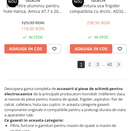
GIDEON
GIDEON
NOU
NOU
Set 2 filtre aluminiu pentru
Garnitura usa frigider
hote Hansa, Amica 47,7 x 20,4
compatibila cu Arctic, AD326,
x 0,9 cm
AD326S, AND316, AND316S,
D326, D6310HC, magnetica,
129,99 RON
258,95 RON
119,5 cm x 57,5 cm
118,00 RON
IN STOC
IN STOC
ADAUGA IN COS
ADAUGA IN COS
1
2
3
42
...
Descopera gama completa de
accesorii si piese de schimb pentru
electrocasnice
de la principalii producatori mondiali. Indiferent daca
ai nevoie de piese pentru masina de spalat, frigider, aspirator, fier de
calcat, cafetiera, hota sau cuptor, in aceasta categorie gasesti
componente originale si compatibile pentru a prelungi durata de viata
a aparatelor tale.
Ce gasesti in aceasta categorie:
Filtre, furtune si garnituri pentru masini de spalat si masini de
spalat vase