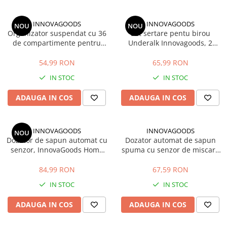
INNOVAGOODS
INNOVAGOODS
NOU
NOU
Organizator suspendat cu 36
Set sertare pentu birou
de compartimente pentru
Underalk Innovagoods, 2
bijuterii si accesorii
bucati
54,99 RON
65,99 RON
IN STOC
IN STOC
ADAUGA IN COS
ADAUGA IN COS
INNOVAGOODS
INNOVAGOODS
NOU
Dozator de sapun automat cu
Dozator automat de sapun
senzor, InnovaGoods Home
spuma cu senzor de miscare
Houseware, 520 ml, Alb
Foamy InnovaGoods 350 ml
84,99 RON
67,59 RON
IN STOC
IN STOC
ADAUGA IN COS
ADAUGA IN COS