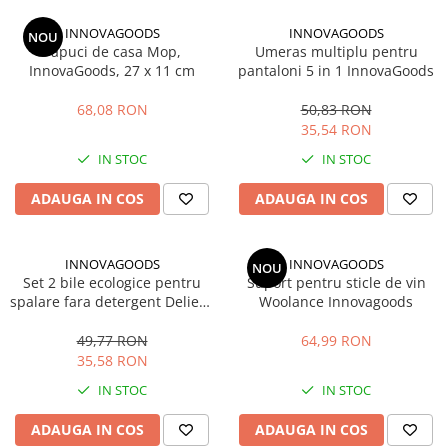
si Uscatoare
INNOVAGOODS
INNOVAGOODS
NOU
Accesorii Electrocasnice Mici
Papuci de casa Mop,
Umeras multiplu pentru
InnovaGoods, 27 x 11 cm
pantaloni 5 in 1 InnovaGoods
Filtre Purificatoare Aer
Accesorii Piese Aer Conditionat
68,08 RON
50,83 RON
35,54 RON
IN STOC
IN STOC
ADAUGA IN COS
ADAUGA IN COS
INNOVAGOODS
INNOVAGOODS
NOU
Set 2 bile ecologice pentru
Suport pentru sticle de vin
spalare fara detergent Delieco
Woolance Innovagoods
Innovagoods, 3000 de spalari
49,77 RON
64,99 RON
35,58 RON
IN STOC
IN STOC
ADAUGA IN COS
ADAUGA IN COS