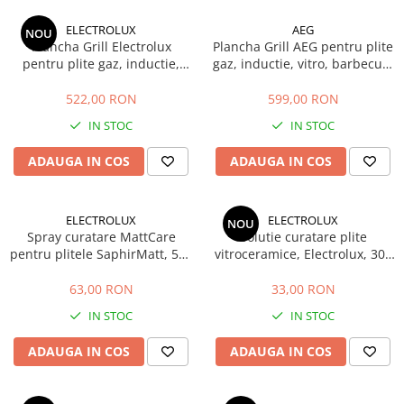
si Uscatoare
ELECTROLUX
AEG
NOU
Accesorii Electrocasnice Mici
Plancha Grill Electrolux
Plancha Grill AEG pentru plite
pentru plite gaz, inductie,
gaz, inductie, vitro, barbecue,
Filtre Purificatoare Aer
vitro, barbecue, dim H x L x A
dim H x L x A 46.6 x 25.3 x 4.5
Accesorii Piese Aer Conditionat
46.6 x 25.3 x 4.5 cm
cm
522,00 RON
599,00 RON
IN STOC
IN STOC
ADAUGA IN COS
ADAUGA IN COS
ELECTROLUX
ELECTROLUX
NOU
Spray curatare MattCare
Solutie curatare plite
pentru plitele SaphirMatt, 500
vitroceramice, Electrolux, 300
ml, Electrolux
ml
63,00 RON
33,00 RON
IN STOC
IN STOC
ADAUGA IN COS
ADAUGA IN COS