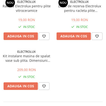
ELECTROLUX
ELECTROLUX
NOU
NOU
Racleta Electrolux pentru plite
Lame de rezerva Electrolux
vitroceramice
pentru racleta plite
vitroceramice,10 buc
19,00 RON
19,00 RON
IN STOC
IN STOC
ADAUGA IN COS
ADAUGA IN COS
ELECTROLUX
Kit instalare masina de spalat
vase sub plita. Dimensiuni
HxLxA 1.5 x75 x 52 cm
209,00 RON
IN STOC
ADAUGA IN COS