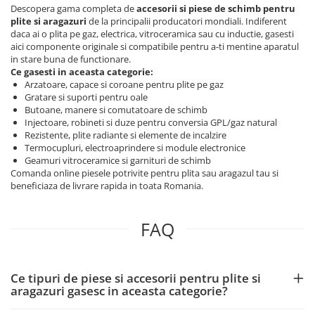
Descopera gama completa de
accesorii si piese de schimb pentru
plite si aragazuri
de la principalii producatori mondiali. Indiferent
daca ai o plita pe gaz, electrica, vitroceramica sau cu inductie, gasesti
aici componente originale si compatibile pentru a-ti mentine aparatul
in stare buna de functionare.
Ce gasesti in aceasta categorie:
Arzatoare, capace si coroane pentru plite pe gaz
Gratare si suporti pentru oale
Butoane, manere si comutatoare de schimb
Injectoare, robineti si duze pentru conversia GPL/gaz natural
Rezistente, plite radiante si elemente de incalzire
Termocupluri, electroaprindere si module electronice
Geamuri vitroceramice si garnituri de schimb
Comanda online piesele potrivite pentru plita sau aragazul tau si
beneficiaza de livrare rapida in toata Romania.
FAQ
Ce tipuri de piese si accesorii pentru plite si
aragazuri gasesc in aceasta categorie?