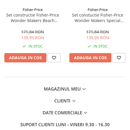
si Uscatoare
Fisher-Price
Fisher-Price
Accesorii Electrocasnice Mici
Set constructie Fisher-Price
Set constuctie Fisher-Price
Wonder Makers Beach
Wonder Makers Special
Filtre Purificatoare Aer
Bungalow 35 piese
Delivery Depot 35 piese
Accesorii Piese Aer Conditionat
171,84 RON
171,84 RON
139,95 RON
139,95 RON
IN STOC
IN STOC
ADAUGA IN COS
ADAUGA IN COS
MAGAZINUL MEU
CLIENTI
DATE COMERCIALE
SUPORT CLIENTI
LUNI - VINERI 9.30 - 16.30