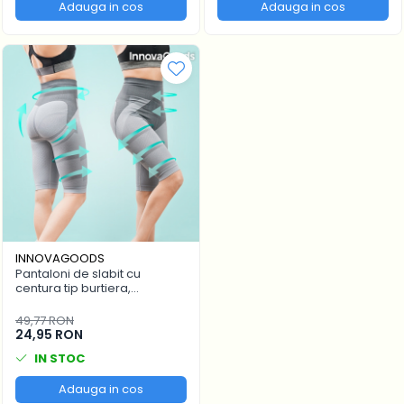
Adauga in cos
Adauga in cos
INNOVAGOODS
Pantaloni de slabit cu
centura tip burtiera,
Tourmaline InnovaGoods, XL
- Resigilat
49,77 RON
24,95 RON
IN STOC
Adauga in cos