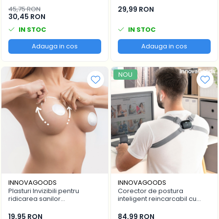
Innovagoods, trimmer facial
talpi
45,75 RON
29,99 RON
30,45 RON
IN STOC
IN STOC
Adauga in cos
Adauga in cos
NOU
INNOVAGOODS
INNOVAGOODS
Plasturi Invizibili pentru
Corector de postura
ridicarea sanilor
inteligent reincarcabil cu
InnovaGoods - Pachet cu 24
vibratii Viback InnovaGoods
de bucati
Wellness Care
19,95 RON
84,99 RON