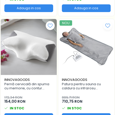
Adauga in cos
Adauga in cos
NOU
INNOVAGOODS
INNOVAGOODS
Pernă cervicală din spuma
Patura pentru sauna cu
cu memorie, cu contur
caldura cu infrarosu
ergonomic, Conforti
indepartat FIR, Bedna
InnovaGoods, 62x36x14 cm
InnovaGoods, 179 x 79 cm
172,34 RON
889,71 RON
154,00 RON
710,75 RON
IN STOC
IN STOC