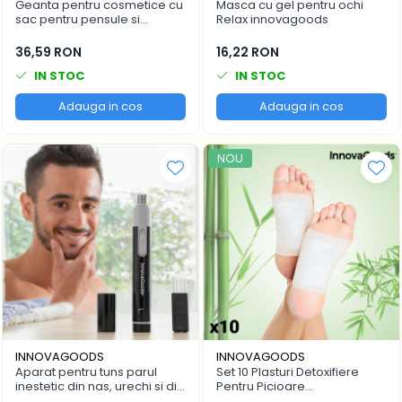
Geanta pentru cosmetice cu
Masca cu gel pentru ochi
sac pentru pensule si
Relax innovagoods
Accesorii Piese Masini Spalat
gentuta independenta,
Rufe si Uscatoare
InnovaGoods, poliester,
36,59 RON
16,22 RON
albastra
Accesorii Electrocasnice Mici
IN STOC
IN STOC
Filtre Purificatoare Aer
Adauga in cos
Adauga in cos
Accesorii Piese Aer Conditionat
NOU
INNOVAGOODS
INNOVAGOODS
Aparat pentru tuns parul
Set 10 Plasturi Detoxifiere
inestetic din nas, urechi si din
Pentru Picioare
zona sprancenelor
Innovagoods, terapie prin