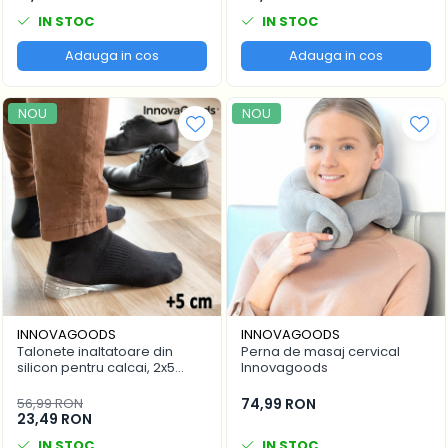
IN STOC
IN STOC
Adauga in cos
Adauga in cos
NOU
NOU
INNOVAGOODS
INNOVAGOODS
Talonete inaltatoare din
Perna de masaj cervical
silicon pentru calcai, 2x5
Innovagoods
bucati, InnovaGoods
56,99 RON
74,99 RON
23,49 RON
IN STOC
IN STOC