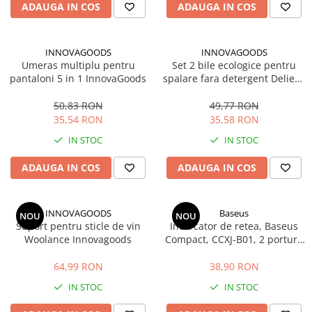
ADAUGA IN COS
ADAUGA IN COS
INNOVAGOODS
INNOVAGOODS
Umeras multiplu pentru
Set 2 bile ecologice pentru
pantaloni 5 in 1 InnovaGoods
spalare fara detergent Delieco
Innovagoods, 3000 de spalari
50,83 RON
49,77 RON
35,54 RON
35,58 RON
IN STOC
IN STOC
ADAUGA IN COS
ADAUGA IN COS
INNOVAGOODS
Baseus
NOU
NOU
Suport pentru sticle de vin
Incarcator de retea, Baseus
Woolance Innovagoods
Compact, CCXJ-B01, 2 porturi,
1 xUSB, 1 x USB-C, EU, Quick
Charge, 20W, Universal,
64,99 RON
38,90 RON
Negru
IN STOC
IN STOC