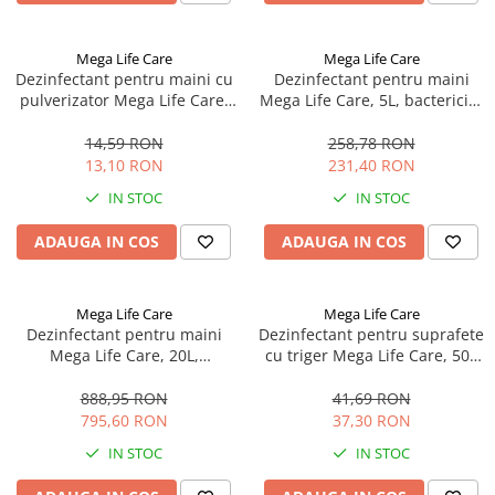
si Uscatoare
Accesorii Electrocasnice Mici
Mega Life Care
Mega Life Care
Filtre Purificatoare Aer
Dezinfectant pentru maini cu
Dezinfectant pentru maini
pulverizator Mega Life Care,
Mega Life Care, 5L, bactericid,
Accesorii Piese Aer Conditionat
100 ml, bactericid, levuricid,
levuricid, virucid, eficient si
virucid, eficient si impotriva
impotriva Coronavirus
14,59 RON
258,78 RON
Coronavirus
13,10 RON
231,40 RON
IN STOC
IN STOC
ADAUGA IN COS
ADAUGA IN COS
Mega Life Care
Mega Life Care
Dezinfectant pentru maini
Dezinfectant pentru suprafete
Mega Life Care, 20L,
cu triger Mega Life Care, 500
bactericid, levuricid, virucid,
ml, bactericid, levuricid,
eficient si impotriva
virucid, eficient si impotriva
888,95 RON
41,69 RON
Coronavirus
Coronavirus
795,60 RON
37,30 RON
IN STOC
IN STOC