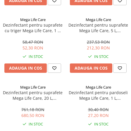
ADAUGA IN COS
ADAUGA IN COS
Mega Life Care
Mega Life Care
Dezinfectant pentru suprafete
Dezinfectant pentru suprafete
cu triger Mega Life Care, 1 L,
Mega Life Care, 5 L,
bactericid, levuricid, virucid,
bactericid, levuricid, virucid,
eficient si impotriva
eficient si impotriva
58,47 RON
237,53 RON
Coronavirus
Coronavirus
52,30 RON
212,30 RON
IN STOC
IN STOC
ADAUGA IN COS
ADAUGA IN COS
Mega Life Care
Mega Life Care
Dezinfectant pentru suprafete
Dezinfectant pentru pardoseli
Mega Life Care, 20 L,
Mega Life Care, 1 L,
bactericid, levuricid, virucid,
bactericid, levuricid, virucid,
eficient si impotriva
eficient si impotriva
761,18 RON
30,40 RON
Coronavirus
Coronavirus
680,50 RON
27,20 RON
IN STOC
IN STOC