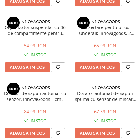
ADAUGA IN COS
ADAUGA IN COS
INNOVAGOODS
INNOVAGOODS
NOU
NOU
Organizator suspendat cu 36
Set sertare pentu birou
de compartimente pentru
Underalk Innovagoods, 2
bijuterii si accesorii
bucati
54,99 RON
65,99 RON
IN STOC
IN STOC
ADAUGA IN COS
ADAUGA IN COS
INNOVAGOODS
INNOVAGOODS
NOU
Dozator de sapun automat cu
Dozator automat de sapun
senzor, InnovaGoods Home
spuma cu senzor de miscare
Houseware, 520 ml, Alb
Foamy InnovaGoods 350 ml
84,99 RON
67,59 RON
IN STOC
IN STOC
ADAUGA IN COS
ADAUGA IN COS