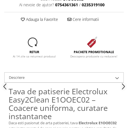
Ai nevoie de ajutor?
0754361361
/
0235319100
Adauga la Favorite
Cere informatii
RETUR
PACHETE PROMOTIONALE
Ai 14 zile sa returnezi produsul
Descopera produsele cu reducere!
Descriere
Tava de patiserie Electrolux
Easy2Clean E1OOEC02 –
Coacere uniforma, curatare
instantanee
Daca esti pasionat de arta patiseriei, tava
Electrolux E1OOEC02