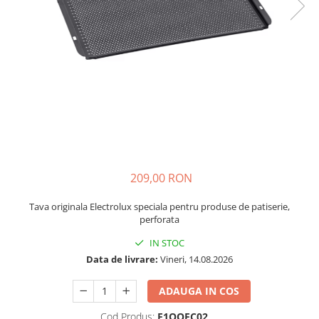
si Uscatoare
Accesorii Electrocasnice Mici
Filtre Purificatoare Aer
Accesorii Piese Aer Conditionat
209,00 RON
Tava originala Electrolux speciala pentru produse de patiserie,
perforata
IN STOC
Data de livrare:
Vineri, 14.08.2026
ADAUGA IN COS
Cod Produs:
E1OOEC02