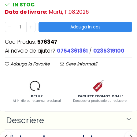
Casa si gradina
IN STOC
Home & Deco
Data de livrare:
Marti, 11.08.2026
Dezinfectanti
Adauga in cos
Accesorii Audio Hi-Fi
Bucatarie
Cod Produs:
576347
Electrice
Ai nevoie de ajutor?
0754361361
/
0235319100
Gratar
Adauga la Favorite
Cere informatii
Ingrijire personala
Produse pentru copii
Scaune auto copii
GRUPA 0+1 2 3/ 0-36 kg / 0-12 ani
RETUR
PACHETE PROMOTIONALE
Jucarii si Jocuri
Ai 14 zile sa returnezi produsul
Descopera produsele cu reducere!
Cuburi si caramizi
Seturi de constructie
Descriere
IT&C
Imprimante