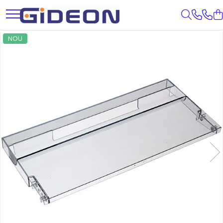
Toate Produsele
NOU
Electrocasnice
Electrocasnice mici
Roboti de bucatarie
Purificatoare aer
Aspiratoare
Cuptoare cu microunde
Hote
Plite
Accesorii si Piese Electrocasnice
Accesorii Piese Hote
Accesorii Piese Frigidere
Congelatoare