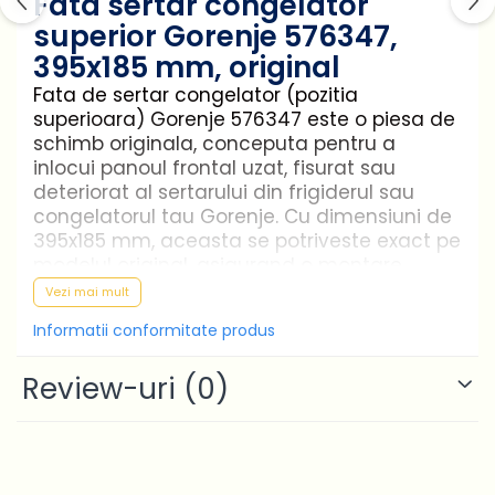
Fata sertar congelator
Produse curatare IT
superior Gorenje 576347,
Stocare date
395x185 mm, original
Baterii laptop
Fata de sertar congelator (pozitia
superioara) Gorenje 576347 este o piesa de
Cabluri
schimb originala, conceputa pentru a
Retelistica
inlocui panoul frontal uzat, fisurat sau
Sugestii cadou
deteriorat al sertarului din frigiderul sau
congelatorul tau Gorenje. Cu dimensiuni de
Resigilate
395x185 mm, aceasta se potriveste exact pe
modelul original, asigurand o montare
precisa si un aspect impecabil.
Vezi mai mult
Fiind o componenta originala Gorenje,
Informatii conformitate produs
aceasta fata de sertar garanteaza
compatibilitate perfecta, calitate a
Review-uri
(0)
materialelor si durabilitate indelungata.
Inlocuirea este simpla si nu necesita unelte
speciale, refacand functionalitatea si
estetica electrocasnicului tau.