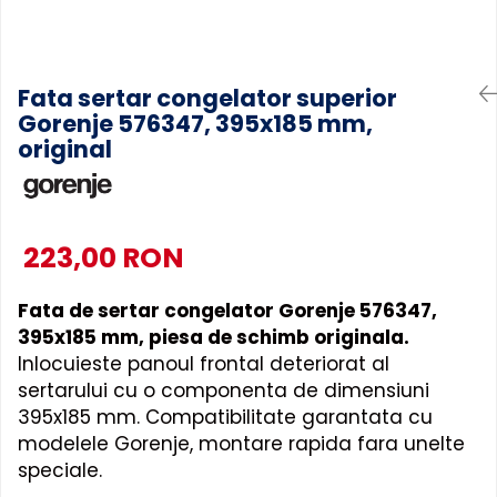
Accesorii Piese Espressoare
Cafetiere
Accesorii Piese Aspiratoare
Fata sertar congelator superior
Accesorii Piese Plite Aragazuri
Gorenje 576347, 395x185 mm,
Accesorii Piese Cuptoare
original
Accesorii Piese Cuptoare
Microunde
Accesorii Piese Aparate
223,00 RON
Cosmetice
Accesorii Piese Masini Spalat
Vase
Fata de sertar congelator Gorenje 576347,
395x185 mm, piesa de schimb originala.
Accesorii Piese Masini Spalat
Inlocuieste panoul frontal deteriorat al
Rufe si Uscatoare
sertarului cu o componenta de dimensiuni
Accesorii Electrocasnice Mici
395x185 mm. Compatibilitate garantata cu
Filtre Purificatoare Aer
modelele Gorenje, montare rapida fara unelte
Accesorii Piese Aer Conditionat
speciale.