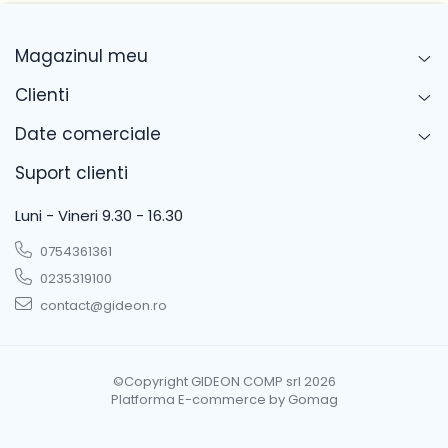
Gorenje FN31442EI
Gorenje FN31831EI
Magazinul meu
Gorenje FN31831I
Gorenje FN31834EI
Clienti
Gorenje FN31834I
Date comerciale
Gorenje FN31842EI
Gorenje FN31842I
Suport clienti
Gorenje FNI4142E1
Luni - Vineri 9.30 - 16.30
Gorenje FNI4181E1
Gorenje FNI4181E1UK
0754361361
Gorenje FNI418EE1
0235319100
Gorenje FNI5182A1
contact@gideon.ro
Gorenje FNI5182A1UK
Gorenje FNI518EA1
Gorenje FNI5401
©Copyright GIDEON COMP srl 2026
Gorenje GDFN5182A1
Platforma E-commerce by Gomag
Gorenje KD84178CD
Gorenje KD84178CDC