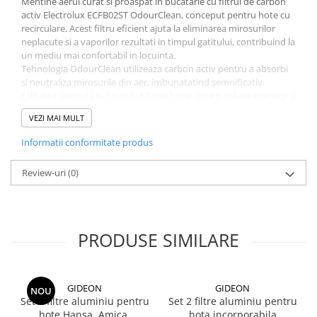
Mentine aerul curat si proaspat in bucatarie cu filtrul de carbon
activ Electrolux ECFB02ST OdourClean, conceput pentru hote cu
recirculare. Acest filtru eficient ajuta la eliminarea mirosurilor
neplacute si a vaporilor rezultati in timpul gatitului, contribuind la
un mediu mai confortabil in locuinta.
Tehnologia OdourClean utilizeaza carbon activ pentru a absorbi
si neutraliza mirosurile din aer, imbunatatind semnificativ
calitatea acestuia in timpul utilizarii hotei. Este o solutie practica si
eficienta pentru utilizarea zilnica in bucatarii moderne.
VEZI MAI MULT
Filtrul este compatibil cu o gama larga de hote Electrolux, oferind
montaj simplu si inlocuire rapida, fara unelte speciale.
Informatii conformitate produs
Caracteristici principale:
Review-uri
(0)
Filtru carbon activ pentru hota Electrolux
Model: ECFB02ST
Tehnologie OdourClean pentru eliminarea mirosurilor
Ideal pentru hote cu recirculare
PRODUSE SIMILARE
Instalare rapida si usoara
Performanta fiabila de filtrare
GIDEON
GIDEON
NOU
Compatibilitate:
Set 2 filtre aluminiu pentru
Set 2 filtre aluminiu pentru
hote Hansa, Amica,
hota incorporabila