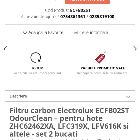
Cod Produs:
ECFB02ST
Ai nevoie de ajutor?
0754361361
/
0235319100
Adauga la Favorite
Cere informatii
RETUR
PACHETE PROMOTIONALE
Ai 14 zile sa returnezi produsul
Descopera produsele cu reducere!
Descriere
Filtru carbon Electrolux ECFB02ST
OdourClean – pentru hote
ZHC62462XA, LFC319X, LFV616K si
altele - set 2 bucati