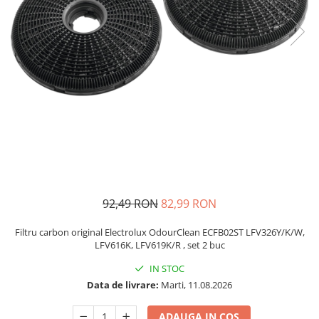
si Uscatoare
Accesorii Electrocasnice Mici
Filtre Purificatoare Aer
Accesorii Piese Aer Conditionat
92,49 RON
82,99 RON
Filtru carbon original Electrolux OdourClean ECFB02ST LFV326Y/K/W,
LFV616K, LFV619K/R , set 2 buc
IN STOC
Data de livrare:
Marti, 11.08.2026
ADAUGA IN COS