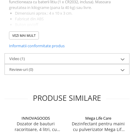
functioneaza cu baterii litiu (1 x CR2032, inclusa). Masoara
greutatea in kilograme (pana la 40 kg) sau livre.
Dimensiuni aprox.: 4 x 10 x 3 cm.
Fabricat din ABS
Buton on/off
Banda solida pentru prinderea bagajului
VEZI MAI MULT
Unitati de masura: kg si lb
Ecran LCD
Informatii conformitate produs
Greutate max.: 40 kg
Oprire automata
Video
(1)
Review-uri
(0)
PRODUSE SIMILARE
INNOVAGOODS
Mega Life Care
Dozator de bauturi
Dezinfectant pentru maini
racoritoare, 4 litri, cu
cu pulverizator Mega Life