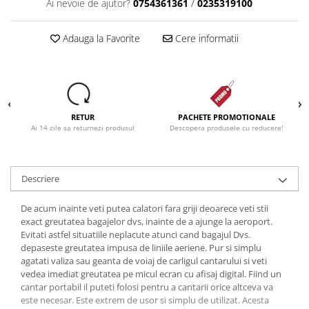
Ai nevoie de ajutor?
0754361361
/
0235319100
Adauga la Favorite
Cere informatii
RETUR
PACHETE PROMOTIONALE
Ai 14 zile sa returnezi produsul
Descopera produsele cu reducere!
Descriere
De acum inainte veti putea calatori fara griji deoarece veti stii
exact greutatea bagajelor dvs, inainte de a ajunge la aeroport.
Evitati astfel situatiile neplacute atunci cand bagajul Dvs.
depaseste greutatea impusa de liniile aeriene. Pur si simplu
agatati valiza sau geanta de voiaj de carligul cantarului si veti
vedea imediat greutatea pe micul ecran cu afisaj digital. Fiind un
cantar portabil il puteti folosi pentru a cantarii orice altceva va
este necesar. Este extrem de usor si simplu de utilizat. Acesta