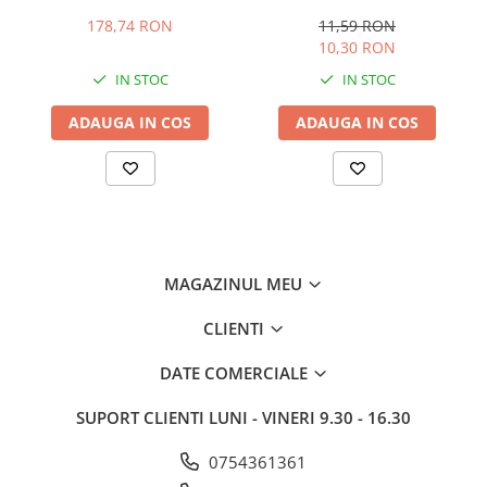
recipiente pentru gheata
Care, 50ml, bactericid,
Freer InnovaGoods
levuricid, virucid, eficient si
178,74 RON
11,59 RON
impotriva Coronavirus
10,30 RON
IN STOC
IN STOC
ADAUGA IN COS
ADAUGA IN COS
MAGAZINUL MEU
CLIENTI
DATE COMERCIALE
SUPORT CLIENTI
LUNI - VINERI 9.30 - 16.30
0754361361