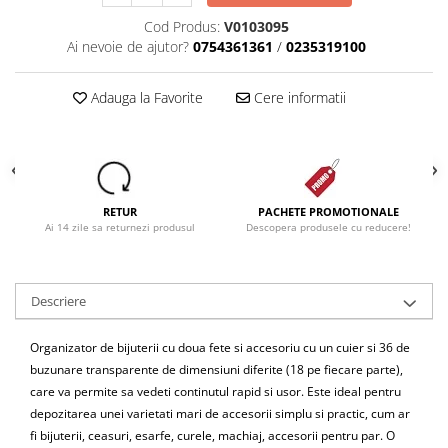
Cod Produs:
V0103095
Ai nevoie de ajutor?
0754361361
/
0235319100
Adauga la Favorite
Cere informatii
RETUR
PACHETE PROMOTIONALE
Ai 14 zile sa returnezi produsul
Descopera produsele cu reducere!
Descriere
Organizator de bijuterii cu doua fete si accesoriu cu un cuier si 36 de
buzunare transparente de dimensiuni diferite (18 pe fiecare parte),
care va permite sa vedeti continutul rapid si usor. Este ideal pentru
depozitarea unei varietati mari de accesorii simplu si practic, cum ar
fi bijuterii, ceasuri, esarfe, curele, machiaj, accesorii pentru par. O