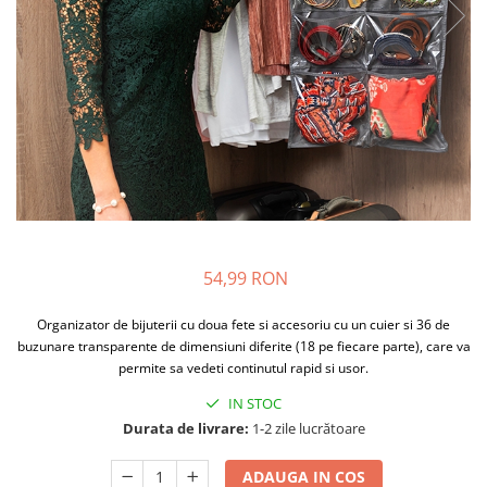
si Uscatoare
Accesorii Electrocasnice Mici
Filtre Purificatoare Aer
Accesorii Piese Aer Conditionat
54,99 RON
Organizator de bijuterii cu doua fete si accesoriu cu un cuier si 36 de
buzunare transparente de dimensiuni diferite (18 pe fiecare parte), care va
permite sa vedeti continutul rapid si usor.
IN STOC
Durata de livrare:
1-2 zile lucrătoare
ADAUGA IN COS