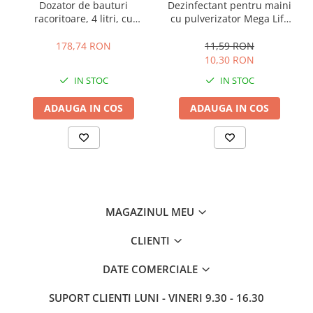
Dozator de bauturi
Dezinfectant pentru maini
Dimensiuni aprox.: 43 x 81 cm
racoritoare, 4 litri, cu
cu pulverizator Mega Life
recipiente pentru gheata
Care, 50ml, bactericid,
Freer InnovaGoods
levuricid, virucid, eficient si
178,74 RON
11,59 RON
impotriva Coronavirus
10,30 RON
IN STOC
IN STOC
ADAUGA IN COS
ADAUGA IN COS
MAGAZINUL MEU
CLIENTI
DATE COMERCIALE
SUPORT CLIENTI
LUNI - VINERI 9.30 - 16.30