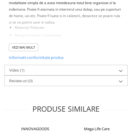
modalitate simpla de a avea intotdeauna totul bine organizat si la
indemana. Poate fi atarnata in interiorul unui dulap, sau pe suporturi
de haine, usi etc. Poate fi luata si in calatorii, deoarece se poare rula
si se va potrivi usor in valiza.
Material: Poliester
Design inovator si functional
Organizatorul din panza de agatat: Cu doua fete
VEZI MAI MULT
36 Buzunare:
PVC
Informatii conformitate produs
Transparent
Video
(1)
Vizualizare usoara si rapida a continutului
Cuier suspendat
Review-uri
(0)
Poate fi rulat si depozitat intr-o valiza
Confortabil si usor de folosit
Usor si manevrabil
PRODUSE SIMILARE
Simplu de transportat si de pastrat
Ideal pentru bijuterii, accesorii, machiaj etc.
Perfect pentru a atarna in dulapuri, pe suporturi de haine, usi etc.
INNOVAGOODS
Mega Life Care