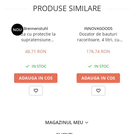
PRODUSE SIMILARE
Brennenstuhl
INNOVAGOODS
NOU
Priza cu protectie la
Dozator de bauturi
supratensiune
racoritoare, 4 litri, cu
Brennenstuhl 13500 A
recipiente pentru gheata
Freer InnovaGoods
48,71 RON
178,74 RON
IN STOC
IN STOC
ADAUGA IN COS
ADAUGA IN COS
MAGAZINUL MEU