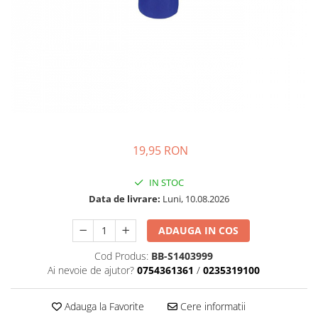
si Uscatoare
Accesorii Electrocasnice Mici
Filtre Purificatoare Aer
Accesorii Piese Aer Conditionat
19,95 RON
IN STOC
Data de livrare:
Luni, 10.08.2026
ADAUGA IN COS
Cod Produs:
BB-S1403999
Ai nevoie de ajutor?
0754361361
/
0235319100
Adauga la Favorite
Cere informatii