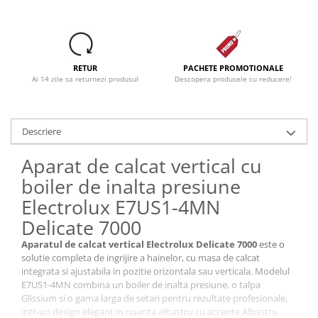
RETUR
PACHETE PROMOTIONALE
Ai 14 zile sa returnezi produsul
Descopera produsele cu reducere!
Descriere
Aparat de calcat vertical cu
boiler de inalta presiune
Electrolux E7US1-4MN
Delicate 7000
Aparatul de calcat vertical Electrolux Delicate 7000
este o
solutie completa de ingrijire a hainelor, cu masa de calcat
integrata si ajustabila in pozitie orizontala sau verticala. Modelul
E7US1-4MN combina un boiler de inalta presiune, o talpa
Glissium si o gama larga de setari pentru rezultate profesionale,
intr-un design elegant in nuanta albastru cu accente Albastru