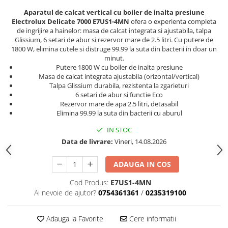
Aparatul de calcat vertical cu boiler de inalta presiune
Electrolux Delicate 7000 E7US1-4MN
ofera o experienta completa
de ingrijire a hainelor: masa de calcat integrata si ajustabila, talpa
Glissium, 6 setari de abur si rezervor mare de 2.5 litri. Cu putere de
1800 W, elimina cutele si distruge 99.99 la suta din bacterii in doar un
minut.
Putere 1800 W cu boiler de inalta presiune
Masa de calcat integrata ajustabila (orizontal/vertical)
Talpa Glissium durabila, rezistenta la zgarieturi
6 setari de abur si functie Eco
Rezervor mare de apa 2.5 litri, detasabil
Elimina 99.99 la suta din bacterii cu aburul
IN STOC
Data de livrare:
Vineri, 14.08.2026
ADAUGA IN COS
Cod Produs:
E7US1-4MN
Ai nevoie de ajutor?
0754361361
/
0235319100
Adauga la Favorite
Cere informatii