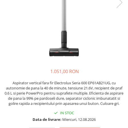
Accesorii Piese Espressoare
Cafetiere
Accesorii Piese Aspiratoare
Accesorii Piese Plite Aragazuri
Accesorii Piese Cuptoare
Accesorii Piese Cuptoare
Microunde
Accesorii Piese Aparate Cosmetice
Accesorii Piese Masini Spalat Vase
1.051,00 RON
Accesorii Piese Masini Spalat Rufe
si Uscatoare
Aspirator vertical fara fir Electrolux Seria 600 EP61AB21UG, cu
autonomie de pana la 40 de minute, tensiune 21.6V, recipient de praf
Accesorii Electrocasnice Mici
0.6 L si perie PowerPro pentru suprafete multiple. Eficienta de aspirare
de pana la 99% pe pardoseli dure, separator ciclonic imbunatatit si
Filtre Purificatoare Aer
golire rapida a recipientului prin apasarea unui buton. Culoare gri.
Accesorii Piese Aer Conditionat
IN STOC
Casa si gradina
Data de livrare:
Miercuri, 12.08.2026
Home & Deco