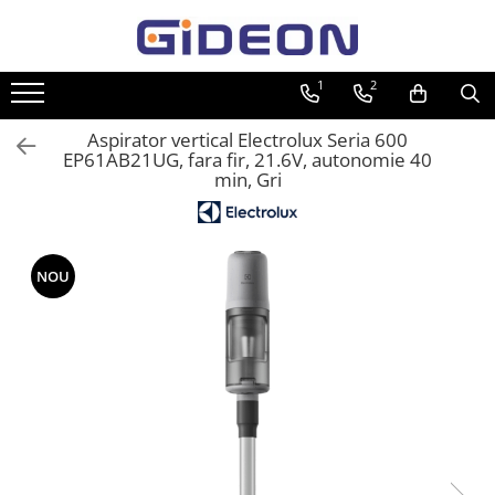
Toate Produsele
1
2
Electrocasnice
Aspirator vertical Electrolux Seria 600
Electrocasnice mici
EP61AB21UG, fara fir, 21.6V, autonomie 40
min, Gri
Roboti de bucatarie
Purificatoare aer
Aspiratoare
NOU
Cuptoare cu microunde
Hote
Plite
Accesorii si Piese Electrocasnice
Accesorii Piese Hote
Accesorii Piese Frigidere
Congelatoare