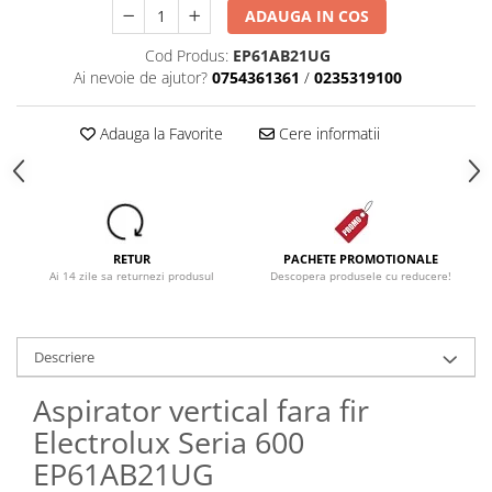
ADAUGA IN COS
Dezinfectanti
Cod Produs:
EP61AB21UG
Accesorii Audio Hi-Fi
Ai nevoie de ajutor?
0754361361
/
0235319100
Bucatarie
Electrice
Adauga la Favorite
Cere informatii
Gratar
Ingrijire personala
Produse pentru copii
Scaune auto copii
RETUR
PACHETE PROMOTIONALE
Ai 14 zile sa returnezi produsul
Descopera produsele cu reducere!
GRUPA 0+1 2 3/ 0-36 kg / 0-12 ani
Jucarii si Jocuri
Cuburi si caramizi
Descriere
Seturi de constructie
Aspirator vertical fara fir
IT&C
Imprimante
Electrolux Seria 600
EP61AB21UG
Produse curatare IT