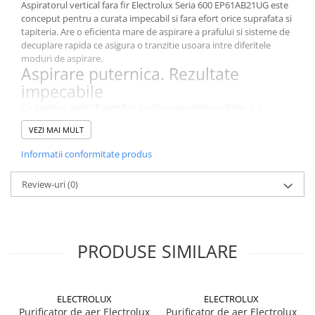
Stocare date
Aspiratorul vertical fara fir Electrolux Seria 600 EP61AB21UG este
conceput pentru a curata impecabil si fara efort orice suprafata si
Baterii laptop
tapiteria. Are o eficienta mare de aspirare a prafului si sisteme de
decuplare rapida ce asigura o tranzitie usoara intre diferitele
Cabluri
moduri de aspirare.
Aspirare puternica. Rezultate
Retelistica
impecabile
Sugestii cadou
Cu ajutorul periei PowerPro pentru suprafete multiple si a
Resigilate
motorului de curent continuu foarte fiabil, se asigura o eficienta
VEZI MAI MULT
de aspirare de pana la 99% pentru praful fin, pe pardoseli dure.
Curatare completa la fiecare trecere, in fiecare colt al casei.
Informatii conformitate produs
Aspira mai mult timp fara a schimba
filtrul
Review-uri
(0)
Separatorul ciclonic imbunatatit reduce infundarea filtrului,
rezultand intr-o performanta optima neintrerupta. Astfel, durata
de utilizare este de pana la 2 ori mai lunga pana la schimbarea
filtrului.
PRODUSE SIMILARE
Pana la 50 de minute de aspirare la
o singura incarcare
Cu pana la 50 de minute de aspirare continua folosind aspiratorul
de mana, poti curata mai multe zone fara a fi necesar sa incarci
ELECTROLUX
ELECTROLUX
bateria. Acumulatorul cu 6 celule de inalta calitate asigura o
Purificator de aer Electrolux
Purificator de aer Electrolux