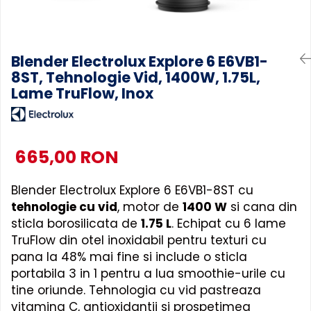
Accesorii Piese Masini Spalat
Rufe si Uscatoare
Accesorii Electrocasnice Mici
Blender Electrolux Explore 6 E6VB1-
8ST, Tehnologie Vid, 1400W, 1.75L,
Filtre Purificatoare Aer
Lame TruFlow, Inox
Accesorii Piese Aer Conditionat
665,00 RON
Blender Electrolux Explore 6 E6VB1-8ST cu
tehnologie cu vid
, motor de
1400 W
si cana din
sticla borosilicata de
1.75 L
. Echipat cu 6 lame
TruFlow din otel inoxidabil pentru texturi cu
pana la 48% mai fine si include o sticla
portabila 3 in 1 pentru a lua smoothie-urile cu
tine oriunde. Tehnologia cu vid pastreaza
vitamina C, antioxidantii si prospetimea