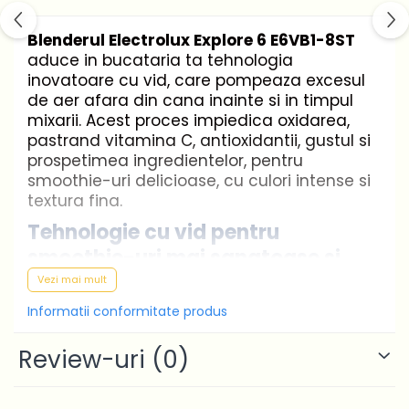
Blenderul Electrolux Explore 6 E6VB1-8ST
aduce in bucataria ta tehnologia
inovatoare cu vid, care pompeaza excesul
de aer afara din cana inainte si in timpul
mixarii. Acest proces impiedica oxidarea,
pastrand vitamina C, antioxidantii, gustul si
prospetimea ingredientelor, pentru
smoothie-uri delicioase, cu culori intense si
textura fina.
Tehnologie cu vid pentru
smoothie-uri mai sanatoase si
mai proaspete
Vezi mai mult
Informatii conformitate produs
Sistemul de vidare integrat elimina aerul din
recipient inainte de mixare, prevenind
Review-uri
(0)
oxidarea si pastrand vitaminele si
antioxidantii din fructe si legume. Rezultatul:
bauturi nutritive, cu o textura mai fina si o