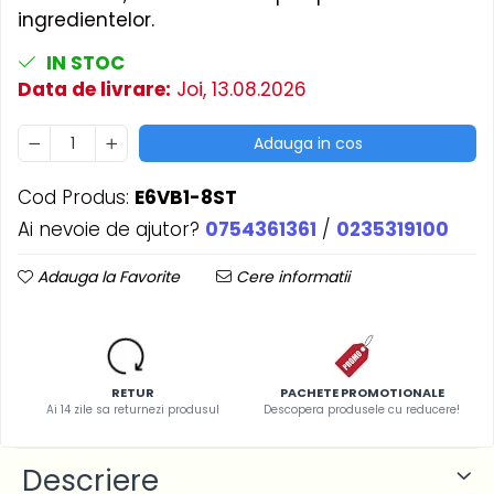
ingredientelor.
IN STOC
Data de livrare:
Joi, 13.08.2026
Adauga in cos
Cod Produs:
E6VB1-8ST
Ai nevoie de ajutor?
0754361361
/
0235319100
Adauga la Favorite
Cere informatii
RETUR
PACHETE PROMOTIONALE
Ai 14 zile sa returnezi produsul
Descopera produsele cu reducere!
Descriere