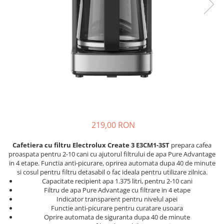
Accesorii Piese Espressoare
Cafetiere
Accesorii Piese Aspiratoare
Accesorii Piese Plite Aragazuri
Accesorii Piese Cuptoare
Accesorii Piese Cuptoare
Microunde
Accesorii Piese Aparate Cosmetice
Accesorii Piese Masini Spalat Vase
219,00 RON
Accesorii Piese Masini Spalat Rufe
si Uscatoare
Cafetiera cu filtru Electrolux Create 3 E3CM1-3ST
prepara cafea
proaspata pentru 2-10 cani cu ajutorul filtrului de apa Pure Advantage
Accesorii Electrocasnice Mici
in 4 etape. Functia anti-picurare, oprirea automata dupa 40 de minute
si cosul pentru filtru detasabil o fac ideala pentru utilizare zilnica.
Filtre Purificatoare Aer
Capacitate recipient apa 1.375 litri, pentru 2-10 cani
Accesorii Piese Aer Conditionat
Filtru de apa Pure Advantage cu filtrare in 4 etape
Indicator transparent pentru nivelul apei
Casa si gradina
Functie anti-picurare pentru curatare usoara
Oprire automata de siguranta dupa 40 de minute
Home & Deco