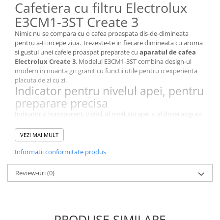
Cafetiera cu filtru Electrolux
Stocare date
E3CM1-3ST Create 3
Baterii laptop
Nimic nu se compara cu o cafea proaspata dis-de-dimineata
Cabluri
pentru a-ti incepe ziua. Trezeste-te in fiecare dimineata cu aroma
Retelistica
si gustul unei cafele proaspat preparate cu
aparatul de cafea
Electrolux Create 3
. Modelul E3CM1-3ST combina design-ul
Sugestii cadou
modern in nuanta gri granit cu functii utile pentru o experienta
Resigilate
placuta de zi cu zi.
Indicator pentru nivelul apei, pentru
preparare precisa
Indicatorul transparent, vizibil, al nivelului apei si al dozei asigura
o cantitate exacta pentru 2-10 cani de cafea proaspat preparata.
Astfel, prepari exact atat cat ai nevoie, fara risipa.
VEZI MAI MULT
Functia anti-picurare iti mentine
Informatii conformitate produs
plita curata
Poti scoate recipientul din sticla chiar si atunci cand procesul de
Review-uri
(0)
preparare nu este finalizat, fara sa iti faci griji ca se face mizerie.
Functia anti-picurare asigura mentinerea plitei curate si o
experienta fara batai de cap.
Oprire automata pentru siguranta
PRODUSE SIMILARE
Prepara-ti cafeaua, mentine-o calda si nu-ti face griji ca aparatul a