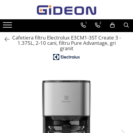
Toate Produsele
1
2
Electrocasnice
Cafetiera filtru Electrolux E3CM1-3ST Create 3 -
Electrocasnice mici
1.375L, 2-10 cani, filtru Pure Advantage, gri
granit
Roboti de bucatarie
Purificatoare aer
Aspiratoare
Cuptoare cu microunde
Hote
Plite
Accesorii si Piese Electrocasnice
Accesorii Piese Hote
Accesorii Piese Frigidere
Congelatoare