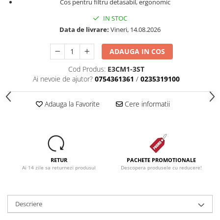
Cos pentru filtru detasabil, ergonomic
Dezinfectanti
IN STOC
Accesorii Audio Hi-Fi
Data de livrare:
Vineri, 14.08.2026
Bucatarie
ADAUGA IN COS
Electrice
Cod Produs:
E3CM1-3ST
Gratar
Ai nevoie de ajutor?
0754361361
/
0235319100
Ingrijire personala
Produse pentru copii
Adauga la Favorite
Cere informatii
Scaune auto copii
GRUPA 0+1 2 3/ 0-36 kg / 0-12 ani
Jucarii si Jocuri
Cuburi si caramizi
RETUR
PACHETE PROMOTIONALE
Seturi de constructie
Ai 14 zile sa returnezi produsul
Descopera produsele cu reducere!
IT&C
Imprimante
Descriere
Produse curatare IT