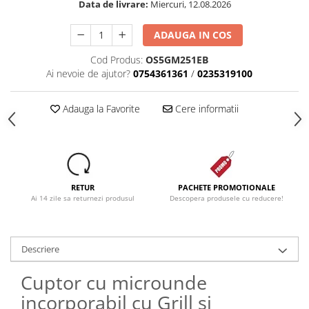
Data de livrare:
Miercuri, 12.08.2026
Dezinfectanti
ADAUGA IN COS
Accesorii Audio Hi-Fi
Bucatarie
Cod Produs:
OS5GM251EB
Ai nevoie de ajutor?
0754361361
/
0235319100
Electrice
Gratar
Adauga la Favorite
Cere informatii
Ingrijire personala
Produse pentru copii
Scaune auto copii
GRUPA 0+1 2 3/ 0-36 kg / 0-12 ani
RETUR
PACHETE PROMOTIONALE
Jucarii si Jocuri
Ai 14 zile sa returnezi produsul
Descopera produsele cu reducere!
Cuburi si caramizi
Seturi de constructie
Descriere
IT&C
Imprimante
Cuptor cu microunde
Produse curatare IT
incorporabil cu Grill si