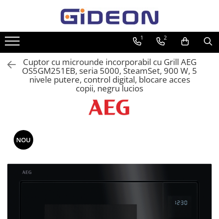
Toate Produsele
1
2
Electrocasnice
Cuptor cu microunde incorporabil cu Grill AEG
Electrocasnice mici
OS5GM251EB, seria 5000, SteamSet, 900 W, 5
nivele putere, control digital, blocare acces
Roboti de bucatarie
copii, negru lucios
Purificatoare aer
Aspiratoare
Cuptoare cu microunde
NOU
Hote
Plite
Accesorii si Piese Electrocasnice
Accesorii Piese Hote
Accesorii Piese Frigidere
Congelatoare