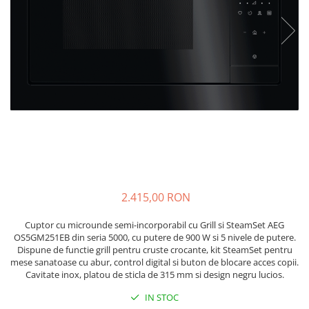
Accesorii Piese Espressoare
Cafetiere
Accesorii Piese Aspiratoare
Accesorii Piese Plite Aragazuri
Accesorii Piese Cuptoare
Accesorii Piese Cuptoare
Microunde
Accesorii Piese Aparate Cosmetice
Accesorii Piese Masini Spalat Vase
Accesorii Piese Masini Spalat Rufe
2.415,00 RON
si Uscatoare
Accesorii Electrocasnice Mici
Cuptor cu microunde semi-incorporabil cu Grill si SteamSet AEG
OS5GM251EB din seria 5000, cu putere de 900 W si 5 nivele de putere.
Filtre Purificatoare Aer
Dispune de functie grill pentru cruste crocante, kit SteamSet pentru
mese sanatoase cu abur, control digital si buton de blocare acces copii.
Accesorii Piese Aer Conditionat
Cavitate inox, platou de sticla de 315 mm si design negru lucios.
Casa si gradina
IN STOC
Home & Deco