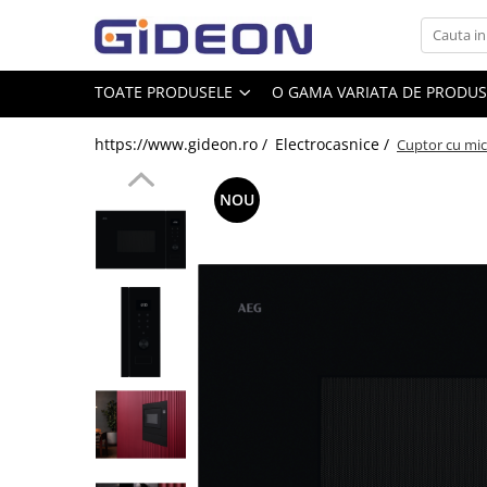
Toate Produsele
TOATE PRODUSELE
O GAMA VARIATA DE PRODUSE
Electrocasnice
https://www.gideon.ro /
Electrocasnice /
Cuptor cu micr
Electrocasnice mici
Roboti de bucatarie
NOU
Purificatoare aer
Aspiratoare
Cuptoare cu microunde
Hote
Plite
Accesorii si Piese Electrocasnice
Accesorii Piese Hote
Accesorii Piese Frigidere
Congelatoare