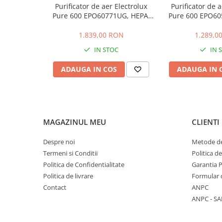
Stocare date
Purificator de aer Electrolux
Putere microunde: 800 W
Purificator de a
Pure 600 EPO60771UG, HEPA,
Nivele de putere: 5
Pure 600 EPO60
Baterii laptop
145 m2, CADR 700, Gri urban
Tip control putere: butoane control / panou tactil
108 m2, CADR 5
Diametru platou: 255 mm
Cabluri
1.839,00 RON
1.289,0
Material platou: sticla
IN STOC
IN 
Retelistica
Material cavitate interioara: inox
Culoare: negru lucios
Sugestii cadou
ADAUGA IN COS
ADAUGA IN 
Resigilate
MAGAZINUL MEU
CLIENTI
Despre noi
Metode de
Termeni si Conditii
Politica d
Politica de Confidentialitate
Garantia 
Politica de livrare
Formular 
Contact
ANPC
ANPC - SA