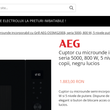
 ELECTROLUX LA PRETURI IMBATABILE !
ounde incorporabil cu Grill AEG OS5MG20EB, seria 5000, 800 W, 5 nivele puter
Cuptor cu microunde i
seria 5000, 800 W, 5 ni
copii, negru lucios
1.883,00 RON
Cuptor cu microunde semi-incorpora
W si 5 nivele de putere. Dispune de
elegant si buton de blocare acces co
lucios.