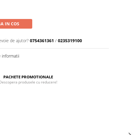
A IN COS
evoie de ajutor?
0754361361
/
0235319100
informatii
PACHETE PROMOTIONALE
Descopera produsele cu reducere!