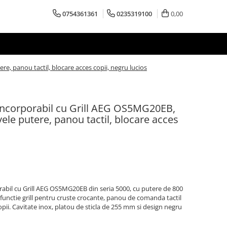
0754361361
0235319100
0,00
e, panou tactil, blocare acces copii, negru lucios
ncorporabil cu Grill AEG OS5MG20EB,
vele putere, panou tactil, blocare acces
bil cu Grill AEG OS5MG20EB din seria 5000, cu putere de 800
 functie grill pentru cruste crocante, panou de comanda tactil
pii. Cavitate inox, platou de sticla de 255 mm si design negru