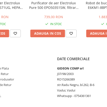
er Electrolux
Purificator de aer Electrolux
Robot de buca
571UG, HEPA,
Pure 500 EPO50351SW, filtrare
E6KM1-8BPT 
20, Gri urban
4 etape, 45 m2, Alb scoica
1200W, 2 bolur
viteze + 
0 RON
739,00 RON
1.88
planetara
STOC
IN STOC
PerfectRi
COS
ADAUGA IN COS
ADAUGA I
DATE COMERCIALE
 Plata
GIDEON COMP srl
e Retur
J37/98/2003
Produselor
RO15266389
de Retur
str.Radu Negru, bl.262, B-6
Vaslui, Vaslui
L
Whatsupp - 0754361361