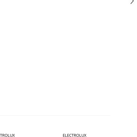
CTROLUX
ELECTROLUX
E