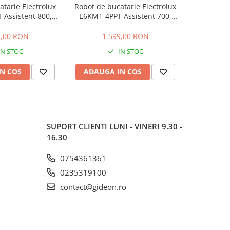
tarie Electrolux
Robot de bucatarie Electrolux
Robot de b
Assistent 800,
E6KM1-4PPT Assistent 700,
E6KM1-4O
i inox 6L si 4L, 10
1200W, 2 boluri inox 6L si 4L, 10
1200W, 2 bo
Pulse, miscare
viteze + Pulse, miscare
viteze
3,00 RON
1.599,00 RON
1.
, lumina LED,
planetara, lumina LED,
planet
IN STOC
IN STOC
seLid, negru
PerfectRiseLid, SoftEdgeBeater,
PerfectRise
crem
N COS
ADAUGA IN COS
ADAUG
SUPORT CLIENTI
LUNI - VINERI 9.30 -
16.30
0754361361
0235319100
contact@gideon.ro