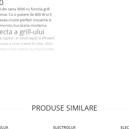
0
n seria 5000 cu functia grill
umai. Cu o putere de 800 W si 5
 avea cruste perfect crocante si
 armonios bucataria moderna.
cta a grill-ului
a cuptor, in mod rapid si eficient.
ioasa a unei creme brulee, obtii
 viteza unui cuptor cu microunde.
de deschidere prin apasare,
ite o curatare rapida si
ui cu microunde pentru a
 cu aparatele sa il foloseasca,
ioasa
PRODUSE SIMILARE
in negru lucios, se asorteaza
OLUX
ELECTROLUX
ELE