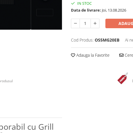
IN STOC
Data de livrare:
Joi, 13.08.2026
ADAUG
Cod Produs:
OS5MG20EB
Ai n
Adauga la Favorite
Cere 
produsul
orabil cu Grill