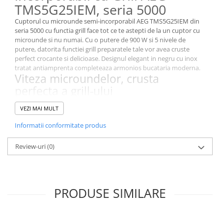
TMS5G25IEM, seria 5000
Cuptorul cu microunde semi-incorporabil AEG TMS5G25IEM din
seria 5000 cu functia grill face tot ce te astepti de la un cuptor cu
microunde si nu numai. Cu o putere de 900 W si 5 nivele de
putere, datorita functiei grill preparatele tale vor avea cruste
perfect crocante si delicioase. Designul elegant in negru cu inox
tratat antiamprenta completeaza armonios bucataria moderna.
Viteza microundelor, crusta
perfecta a grill-ului
Cuptorul cu microunde cu grill iti ofera cruste crocante ca la
VEZI MAI MULT
cuptor, in mod rapid si eficient. De la toppingul crocant al unei
lasagna pana la crusta delicioasa a unei creme brulee, obtii
Informatii conformitate produs
texturile si gusturile gatitului la cuptorul conventional cu viteza
unui cuptor cu microunde.
Comenzi tactile intuitive
Review-uri
(0)
Panoul de comanda tactil are un design elegant si confort de
deschidere prin apasare, pentru o operare usoara si intuitiva.
Suprafata neteda permite o curatare rapida si eficienta.
Buton blocare acces copii
PRODUSE SIMILARE
Butonul de blocare acces copii permite blocarea cuptorului cu
microunde pentru a impiedica copiii sau alte persoane care nu
sunt familiarizate cu aparatele sa il foloseasca, oferindu-ti liniste si