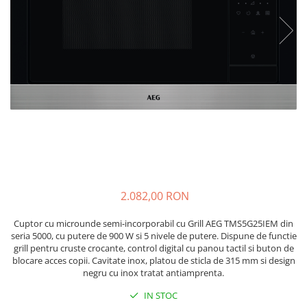
si Uscatoare
Accesorii Electrocasnice Mici
Filtre Purificatoare Aer
Accesorii Piese Aer Conditionat
2.082,00 RON
Cuptor cu microunde semi-incorporabil cu Grill AEG TMS5G25IEM din
seria 5000, cu putere de 900 W si 5 nivele de putere. Dispune de functie
grill pentru cruste crocante, control digital cu panou tactil si buton de
blocare acces copii. Cavitate inox, platou de sticla de 315 mm si design
negru cu inox tratat antiamprenta.
IN STOC