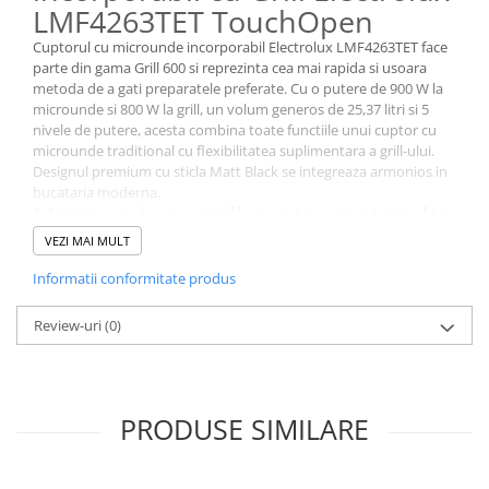
Stocare date
LMF4263TET TouchOpen
Baterii laptop
Cuptorul cu microunde incorporabil Electrolux LMF4263TET face
parte din gama Grill 600 si reprezinta cea mai rapida si usoara
Cabluri
metoda de a gati preparatele preferate. Cu o putere de 900 W la
Retelistica
microunde si 800 W la grill, un volum generos de 25,37 litri si 5
nivele de putere, acesta combina toate functiile unui cuptor cu
Sugestii cadou
microunde traditional cu flexibilitatea suplimentara a grill-ului.
Resigilate
Designul premium cu sticla Matt Black se integreaza armonios in
bucataria moderna.
Microunde cu grill pentru mai multa
flexibilitate
VEZI MAI MULT
Versatil si convenabil, cuptorul cu microunde cu grill iti ofera
Informatii conformitate produs
toate avantajele unui cuptor cu microunde, plus functia de grill
pentru a gati preparate cu cruste crocante si delicioase. Instalarea
Review-uri
(0)
este simpla, fara a necesita spatiu liber suplimentar.
Microundele, scurtatura din
bucatarie
Functia microunde este o scurtatura pentru mese rapide si
PRODUSE SIMILARE
delicioase. Prin simpla apasare a unui buton poti topi ciocolata,
decongela caserola preferata sau reincalzi rapid mancarea
ramasa. Este modul rapid si usor de a crea preparate gustoase.