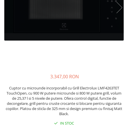
Accesorii Piese Espressoare
Cafetiere
Accesorii Piese Aspiratoare
Accesorii Piese Plite Aragazuri
Accesorii Piese Cuptoare
Accesorii Piese Cuptoare
Microunde
Accesorii Piese Aparate Cosmetice
Accesorii Piese Masini Spalat Vase
3.347,00 RON
Accesorii Piese Masini Spalat Rufe
si Uscatoare
Cuptor cu microunde incorporabil cu Grill Electrolux LMF4263TET
Accesorii Electrocasnice Mici
TouchOpen, cu 900 W putere microunde si 800 W putere grill, volum
de 25,37 l si 5 nivele de putere. Ofera control digital, functie de
Filtre Purificatoare Aer
decongelare, grill pentru cruste crocante si blocare pentru siguranta
Accesorii Piese Aer Conditionat
copiilor. Platou de sticla de 325 mm si design premium cu finisaj Matt
Black.
Casa si gradina
IN STOC
Home & Deco