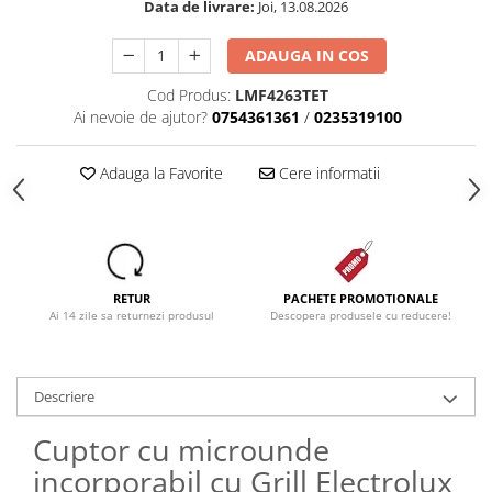
Data de livrare:
Joi, 13.08.2026
Dezinfectanti
ADAUGA IN COS
Accesorii Audio Hi-Fi
Bucatarie
Cod Produs:
LMF4263TET
Ai nevoie de ajutor?
0754361361
/
0235319100
Electrice
Gratar
Adauga la Favorite
Cere informatii
Ingrijire personala
Produse pentru copii
Scaune auto copii
GRUPA 0+1 2 3/ 0-36 kg / 0-12 ani
RETUR
PACHETE PROMOTIONALE
Jucarii si Jocuri
Ai 14 zile sa returnezi produsul
Descopera produsele cu reducere!
Cuburi si caramizi
Seturi de constructie
Descriere
IT&C
Imprimante
Cuptor cu microunde
Produse curatare IT
incorporabil cu Grill Electrolux