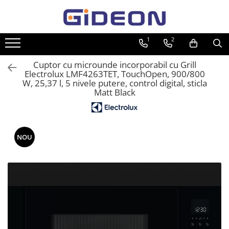
Toate Produsele
1
2
Electrocasnice
Cuptor cu microunde incorporabil cu Grill
Electrocasnice mici
Electrolux LMF4263TET, TouchOpen, 900/800
W, 25,37 l, 5 nivele putere, control digital, sticla
Roboti de bucatarie
Matt Black
Purificatoare aer
Aspiratoare
Cuptoare cu microunde
NOU
Hote
Plite
Accesorii si Piese Electrocasnice
Accesorii Piese Hote
Accesorii Piese Frigidere
Congelatoare