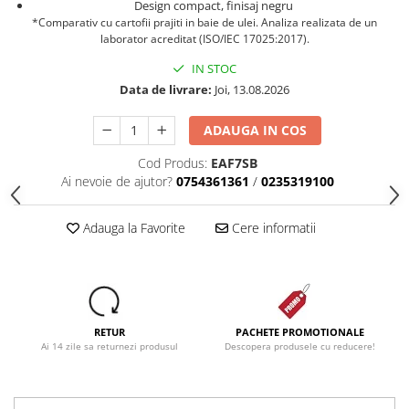
Design compact, finisaj negru
Dezinfectanti
*Comparativ cu cartofii prajiti in baie de ulei. Analiza realizata de un
laborator acreditat (ISO/IEC 17025:2017).
Accesorii Audio Hi-Fi
IN STOC
Bucatarie
Data de livrare:
Joi, 13.08.2026
Electrice
ADAUGA IN COS
Gratar
Ingrijire personala
Cod Produs:
EAF7SB
Ai nevoie de ajutor?
0754361361
/
0235319100
Produse pentru copii
Scaune auto copii
Adauga la Favorite
Cere informatii
GRUPA 0+1 2 3/ 0-36 kg / 0-12 ani
Jucarii si Jocuri
Cuburi si caramizi
Seturi de constructie
RETUR
PACHETE PROMOTIONALE
IT&C
Ai 14 zile sa returnezi produsul
Descopera produsele cu reducere!
Imprimante
Produse curatare IT