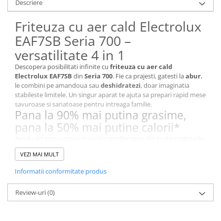
Descriere
Stocare date
Baterii laptop
Friteuza cu aer cald Electrolux
Cabluri
EAF7SB Seria 700 –
Retelistica
versatilitate 4 in 1
Sugestii cadou
Descopera posibilitati infinite cu
friteuza cu aer cald
Electrolux EAF7SB
din
Seria 700
. Fie ca prajesti, gatesti la
abur
,
Resigilate
le combini pe amandoua sau
deshidratezi
, doar imaginatia
stabileste limitele. Un singur aparat te ajuta sa prepari rapid mese
savuroase si sanatoase pentru intreaga familie.
Pana la 90% mai putina grasime,
pana la 50% mai putine calorii*
Aerul cald este circulat in jurul ingredientelor din toate unghiurile
pentru a obtine cruste crocante folosind foarte putin ulei sau
VEZI MAI MULT
chiar deloc. Rezultatul: aceleasi preparate preferate, intr-o
varianta mult mai sanatoasa.
Informatii conformitate produs
*Comparativ cu cartofii prajiti in baie de ulei. Analiza realizata de un
laborator acreditat (ISO/IEC 17025:2017).
Functie de gatire la abur
Review-uri
(0)
Gatirea la
abur
poate pastra
pana la 90% din vitamina C
* si iti
permite sa prepari fara efort alimentele favorite, pentru savoare