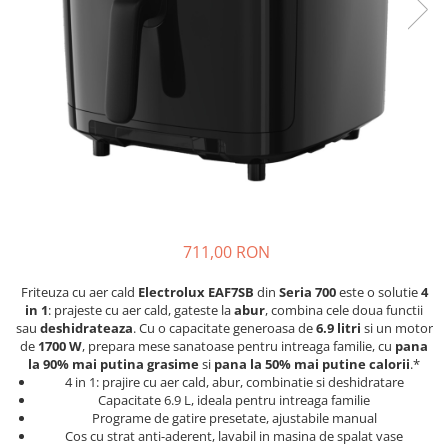
Accesorii Piese Espressoare
Cafetiere
Accesorii Piese Aspiratoare
Accesorii Piese Plite Aragazuri
Accesorii Piese Cuptoare
Accesorii Piese Cuptoare
Microunde
Accesorii Piese Aparate Cosmetice
Accesorii Piese Masini Spalat Vase
711,00 RON
Accesorii Piese Masini Spalat Rufe
si Uscatoare
Friteuza cu aer cald
Electrolux EAF7SB
din
Seria 700
este o solutie
4
in 1
: prajeste cu aer cald, gateste la
abur
, combina cele doua functii
Accesorii Electrocasnice Mici
sau
deshidrateaza
. Cu o capacitate generoasa de
6.9 litri
si un motor
de
1700 W
, prepara mese sanatoase pentru intreaga familie, cu
pana
Filtre Purificatoare Aer
la 90% mai putina grasime
si
pana la 50% mai putine calorii
.*
Accesorii Piese Aer Conditionat
4 in 1: prajire cu aer cald, abur, combinatie si deshidratare
Capacitate 6.9 L, ideala pentru intreaga familie
Casa si gradina
Programe de gatire presetate, ajustabile manual
Cos cu strat anti-aderent, lavabil in masina de spalat vase
Home & Deco