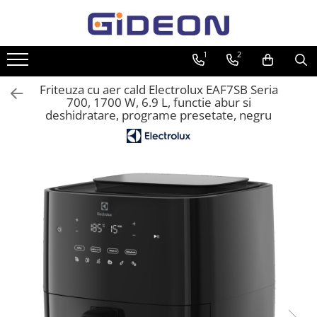
Toate Produsele
1
2
Electrocasnice
Friteuza cu aer cald Electrolux EAF7SB Seria
Electrocasnice mici
700, 1700 W, 6.9 L, functie abur si
deshidratare, programe presetate, negru
Roboti de bucatarie
Purificatoare aer
Aspiratoare
Cuptoare cu microunde
Hote
Plite
Accesorii si Piese Electrocasnice
Accesorii Piese Hote
Accesorii Piese Frigidere
Congelatoare