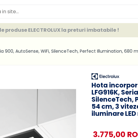
e produse ELECTROLUX la preturi imbatabile !
ria 900, AutoSense, WiFi, SilenceTech, Perfect Illumination, 680 m
Hota incorpor
LFG916K, Seria
SilenceTech, 
54 cm, 3 vitez
iluminare LED
3.775,00 R