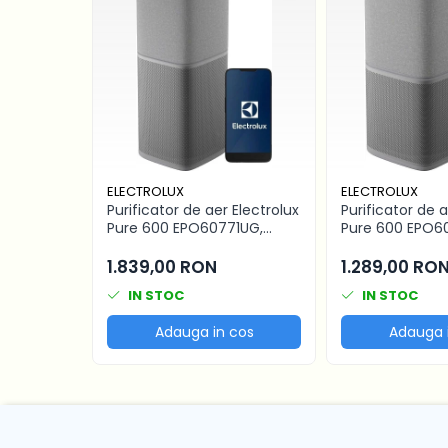
ELECTROLUX
ELECTROLUX
Purificator de aer Electrolux
Purificator de a
Pure 600 EPO60771UG,
Pure 600 EPO6
HEPA, 145 m2, CADR 700, Gri
HEPA, 108 m2, C
urban
urban
1.839,00 RON
1.289,00 RO
IN STOC
IN STOC
Adauga in cos
Adauga 