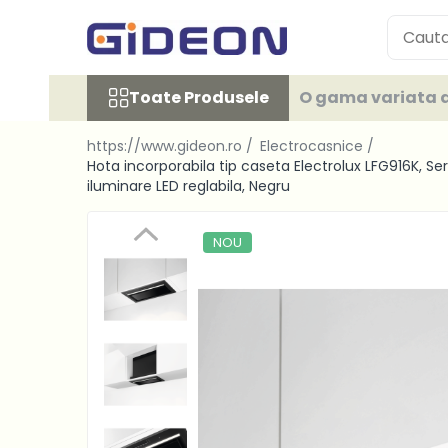
Toate Produsele
Toate Produsele
O gama variata d
Electrocasnice
Electrocasnice mici
https://www.gideon.ro /
Electrocasnice /
Roboti de bucatarie
Hota incorporabila tip caseta Electrolux LFG916K, Se
iluminare LED reglabila, Negru
Purificatoare aer
Aspiratoare
NOU
Cuptoare cu microunde
Hote
Plite
Accesorii si Piese Electrocasnice
Accesorii Piese Hote
Accesorii Piese Frigidere
Congelatoare