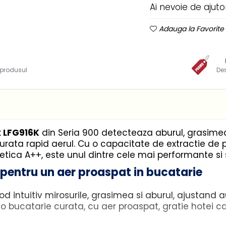
Ai nevoie de ajuto
Adauga la Favorite
i produsul
De
x LFG916K
din Seria 900 detecteaza aburul, grasimea 
a curata rapid aerul. Cu o capacitate de extractie d
rgetica A++, este unul dintre cele mai performante s
 pentru un aer proaspat in bucatarie
intuitiv mirosurile, grasimea si aburul, ajustand a
 o bucatarie curata, cu aer proaspat, gratie hotei c