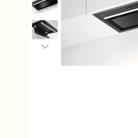
Accesorii Piese Espressoare
Cafetiere
Accesorii Piese Aspiratoare
Accesorii Piese Plite Aragazuri
Accesorii Piese Cuptoare
Accesorii Piese Cuptoare
Microunde
Accesorii Piese Aparate
Cosmetice
Accesorii Piese Masini Spalat
Vase
Accesorii Piese Masini Spalat
Rufe si Uscatoare
Accesorii Electrocasnice Mici
Filtre Purificatoare Aer
Accesorii Piese Aer Conditionat