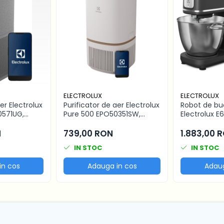
ELECTROLUX
ELECTROLUX
er Electrolux
Purificator de aer Electrolux
Robot de bu
0571UG,
Pure 500 EPO50351SW,
Electrolux 
ADR 520, Gri
filtrare 4 etape, 45 m2, Alb
Assistent 80
scoica
boluri inox 6L
N
739,00 RON
1.883,00 
+ Pulse, mis
IN STOC
IN STOC
lumina LED, 
negru
in cos
Adauga in cos
Adaug