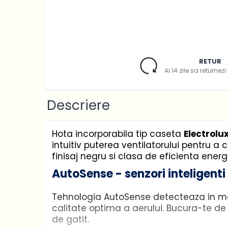
Casa si gradina
Home & Deco
Dezinfectanti
Accesorii Audio Hi-Fi
RETUR
Bucatarie
Ai 14 zile sa returnez
Electrice
Gratar
Descriere
Ingrijire personala
Produse pentru copii
Hota incorporabila tip caseta
Electrolu
Scaune auto copii
intuitiv puterea ventilatorului pentru 
GRUPA 0+1 2 3/ 0-36 kg / 0-12 ani
finisaj negru si clasa de eficienta ene
Jucarii si Jocuri
AutoSense - senzori inteligenti
Cuburi si caramizi
Seturi de constructie
Tehnologia AutoSense detecteaza in mod 
calitate optima a aerului. Bucura-te de
IT&C
de gatit.
Imprimante