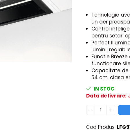
Tehnologie ava
un aer proaspat
Control intelig
pentru setari o
Perfect Illumin
luminii reglabile
Functie Breeze 
functionare sil
Capacitate de 
54 cm, clasa e
IN STOC
Data de livrare:
J
Cod Produs:
LFG9