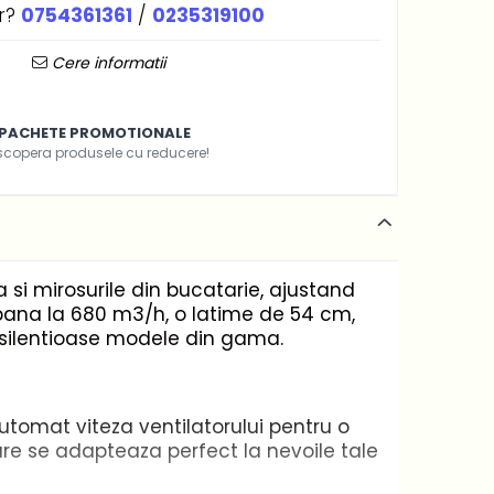
r?
0754361361
/
0235319100
Cere informatii
PACHETE PROMOTIONALE
scopera produsele cu reducere!
si mirosurile din bucatarie, ajustand
e pana la 680 m3/h, o latime de 54 cm,
i silentioase modele din gama.
utomat viteza ventilatorului pentru o
are se adapteaza perfect la nevoile tale