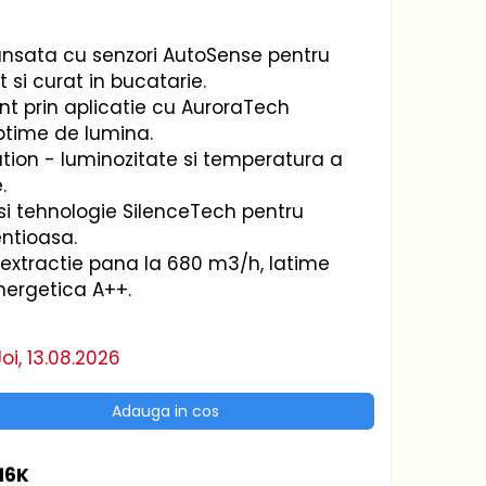
nsata cu senzori AutoSense pentru
 si curat in bucatarie.
ent prin aplicatie cu AuroraTech
ptime de lumina.
ation - luminozitate si temperatura a
.
si tehnologie SilenceTech pentru
entioasa.
extractie pana la 680 m3/h, latime
nergetica A++.
oi, 13.08.2026
Adauga in cos
16K