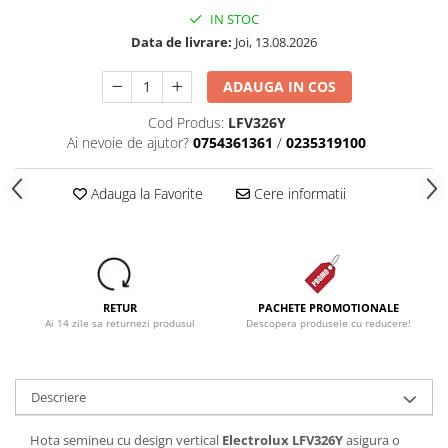
IN STOC
Dezinfectanti
Data de livrare:
Joi, 13.08.2026
Accesorii Audio Hi-Fi
Bucatarie
ADAUGA IN COS
Electrice
Cod Produs:
LFV326Y
Ai nevoie de ajutor?
0754361361
/
0235319100
Gratar
Ingrijire personala
Adauga la Favorite
Cere informatii
Produse pentru copii
Scaune auto copii
GRUPA 0+1 2 3/ 0-36 kg / 0-12 ani
Jucarii si Jocuri
RETUR
PACHETE PROMOTIONALE
Cuburi si caramizi
Ai 14 zile sa returnezi produsul
Descopera produsele cu reducere!
Seturi de constructie
IT&C
Imprimante
Descriere
Produse curatare IT
Hota semineu cu design vertical
Electrolux LFV326Y
asigura o