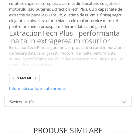
Stocare date
curatare rapida si completa a aerului din bucatarie cu ajutorul
motorului sau puternic ExtractionTech Plus. Cu o capacitate de
Baterii laptop
extractie de pana la 600 m3/h, o latime de 60 cm si finisaj negru
elegant, elimina fara efort chiar si cele mai puternice mirosuri
Cabluri
pentru un mediu proaspat de fiecare data cand gatesti.
Retelistica
ExtractionTech Plus - performanta
inalta in extragerea mirosurilor
Sugestii cadou
ExtractionTech Plus asigura un aer proaspat si curat in bucatarie
Resigilate
de fiecare data cand gatesti. Motorul de inalta performanta
curata in profunzime aerul si indeparteaza mirosurile pentru un
mediu de gatit mai placut.
Pure Illumination - vizibilitate
completa in timpul gatitului
VEZI MAI MULT
Pure Illumination asigura o iluminare intensa si durabila pentru o
Informatii conformitate produs
vizibilitate completa in timpul gatitului. Luminile LED eficiente din
punct de vedere energetic lumineaza intreaga suprafata de gatit,
Review-uri
(0)
pentru ca tu sa vezi fiecare detaliu al procesului de preparare.
Filtru de grasime cu performanta
fiabila
Ai parte de o filtrare fiabila a grasimilor. Conceput pentru confort,
PRODUSE SIMILARE
filtrul poate fi curatat cu usurinta, manual sau in masina de
spalat vase, pentru ca aerul din bucatarie sa ramana proaspat si