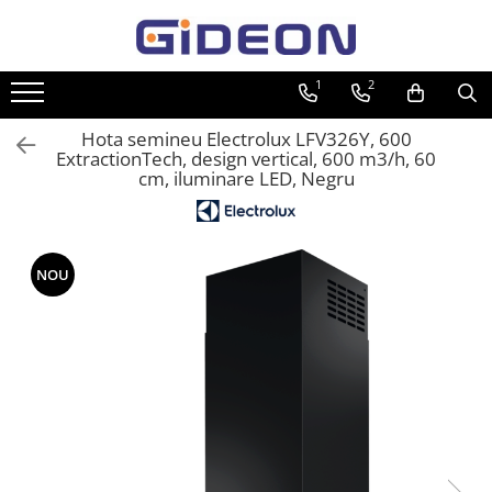
Toate Produsele
1
2
Electrocasnice
Hota semineu Electrolux LFV326Y, 600
Electrocasnice mici
ExtractionTech, design vertical, 600 m3/h, 60
cm, iluminare LED, Negru
Roboti de bucatarie
Purificatoare aer
Aspiratoare
NOU
Cuptoare cu microunde
Hote
Plite
Accesorii si Piese Electrocasnice
Accesorii Piese Hote
Accesorii Piese Frigidere
Congelatoare