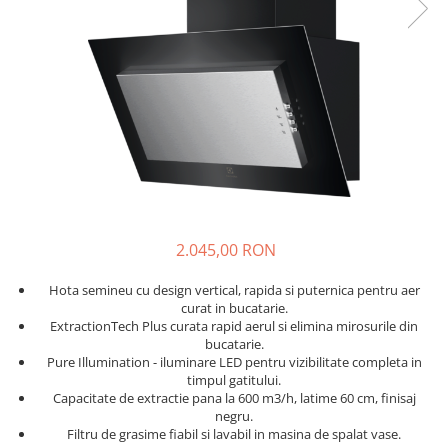
Accesorii Piese Espressoare
Cafetiere
Accesorii Piese Aspiratoare
Accesorii Piese Plite Aragazuri
Accesorii Piese Cuptoare
Accesorii Piese Cuptoare
Microunde
Accesorii Piese Aparate Cosmetice
Accesorii Piese Masini Spalat Vase
2.045,00 RON
Accesorii Piese Masini Spalat Rufe
si Uscatoare
Hota semineu cu design vertical, rapida si puternica pentru aer
curat in bucatarie.
Accesorii Electrocasnice Mici
ExtractionTech Plus curata rapid aerul si elimina mirosurile din
bucatarie.
Filtre Purificatoare Aer
Pure Illumination - iluminare LED pentru vizibilitate completa in
Accesorii Piese Aer Conditionat
timpul gatitului.
Capacitate de extractie pana la 600 m3/h, latime 60 cm, finisaj
Casa si gradina
negru.
Filtru de grasime fiabil si lavabil in masina de spalat vase.
Home & Deco