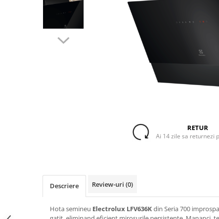
Accesorii Piese Espressoare
Cafetiere
Accesorii Piese Aspiratoare
Accesorii Piese Plite Aragazuri
Accesorii Piese Cuptoare
Accesorii Piese Cuptoare
Microunde
Accesorii Piese Aparate Cosmetice
Accesorii Piese Masini Spalat Vase
RETUR
Accesorii Piese Masini Spalat Rufe
Ai 14 zile sa returnezi 
si Uscatoare
Accesorii Electrocasnice Mici
Filtre Purificatoare Aer
Review-uri
(0)
Descriere
Accesorii Piese Aer Conditionat
Casa si gradina
Hota semineu
Electrolux LFV636K
din Seria 700 improspa
Home & Deco
gatit, eliminand eficient mirosurile persistente. Mananci, te r