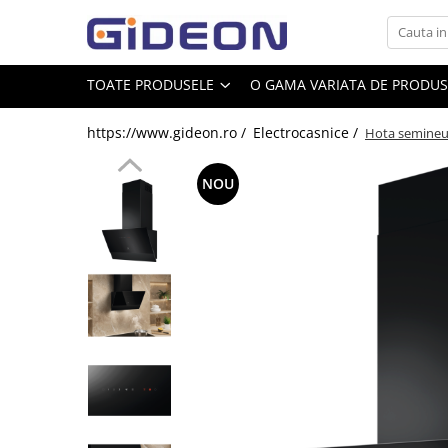
Toate Produsele
TOATE PRODUSELE
O GAMA VARIATA DE PRODUSE
Electrocasnice
https://www.gideon.ro /
Electrocasnice /
Hota semineu 
Electrocasnice mici
Roboti de bucatarie
NOU
Purificatoare aer
Aspiratoare
Cuptoare cu microunde
Hote
Plite
Accesorii si Piese Electrocasnice
Accesorii Piese Hote
Accesorii Piese Frigidere
Congelatoare