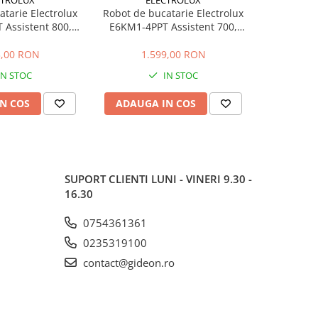
tarie Electrolux
Robot de bucatarie Electrolux
Robot de b
Assistent 800,
E6KM1-4PPT Assistent 700,
E6KM1-4O
i inox 6L si 4L, 10
1200W, 2 boluri inox 6L si 4L, 10
1200W, 2 bo
Pulse, miscare
viteze + Pulse, miscare
viteze
3,00 RON
1.599,00 RON
1.
, lumina LED,
planetara, lumina LED,
planet
IN STOC
IN STOC
seLid, negru
PerfectRiseLid, SoftEdgeBeater,
PerfectRise
crem
N COS
ADAUGA IN COS
ADAUG
SUPORT CLIENTI
LUNI - VINERI 9.30 -
16.30
0754361361
0235319100
contact@gideon.ro