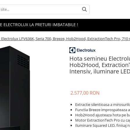
 ELECTROLUX LA PRETURI IMBATABILE !
Electrolux LFV636K, Seria 700, Breeze, Hob2Hood, ExtractionTech Pro, 710 m3
Hota semineu Electrolu
Hob2Hood, ExtractionT
Intensiv, iluminare LE
2.577,00 RON
Extractie silentioasa a mirosuri
Functia Breeze improspateaza aer
Hob2Hood ajusteaza hota pe baza
Motor ExtractionTech Pro cu cap
Iluminare Squared LED, finisaj n