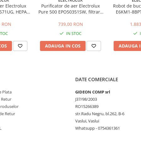
er Electrolux
Purificator de aer Electrolux
Robot de buca
571UG, HEPA,
Pure 500 EPO50351SW, filtrare
E6KM1-8BPT 
20, Gri urban
4 etape, 45 m2, Alb scoica
1200W, 2 bolur
0/600/710
viteze + 
0 RON
739,00 RON
1.88
69
planetara
STOC
IN STOC
PerfectRi
): 50 cm
COS
ADAUGA IN COS
ADAUGA I
DATE COMERCIALE
 Plata
GIDEON COMP srl
e Retur
J37/98/2003
Produselor
RO15266389
de Retur
str.Radu Negru, bl.262, B-6
Vaslui, Vaslui
L
Whatsupp - 0754361361