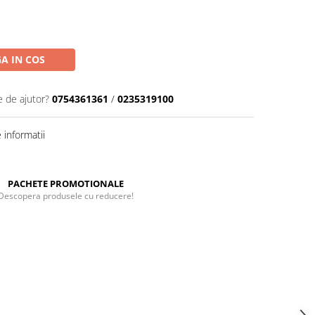
A IN COS
e de ajutor?
0754361361
/
0235319100
informatii
PACHETE PROMOTIONALE
Descopera produsele cu reducere!