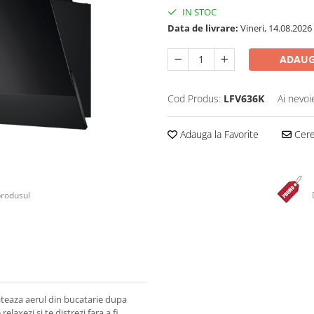
IN STOC
Data de livrare:
Vineri, 14.08.2026
ADAUG
Cod Produs:
LFV636K
Ai nevoi
Adauga la Favorite
Cere 
produsul
teaza aerul din bucatarie dupa
elaxezi si te distrezi fara a fi