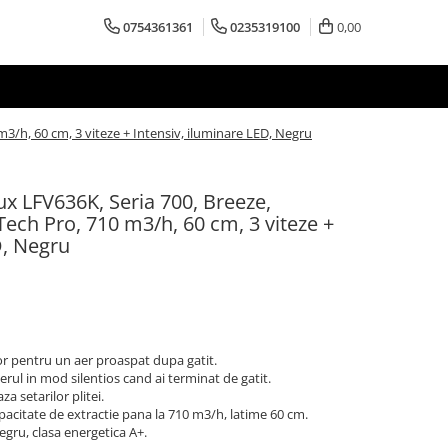
0754361361
0235319100
0,00
/h, 60 cm, 3 viteze + Intensiv, iluminare LED, Negru
x LFV636K, Seria 700, Breeze,
ech Pro, 710 m3/h, 60 cm, 3 viteze +
D, Negru
lor pentru un aer proaspat dupa gatit.
ul in mod silentios cand ai terminat de gatit.
 setarilor plitei.
acitate de extractie pana la 710 m3/h, latime 60 cm.
egru, clasa energetica A+.