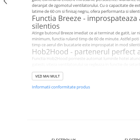
deranjat de zgomotul ventilatorului. Cu o capacitate de ex
Dezinfectanti
latime de 60 cm si finisaj negru, ofera performanta si silent
Functia Breeze - improspateaza 
Accesorii Audio Hi-Fi
silentios
Bucatarie
Atinge butonul Breeze imediat ce ai terminat de gatit, iar niv
Electrice
minimum, functia ruland timp de 60 de minute. Astfel poti 
timp ce aerul din bucatarie este improspatat in mod silenti
Gratar
Hob2Hood - partenerul perfect a
Ingrijire personala
Functia Hob2Hood porneste automat luminile hotei atunci 
Produse pentru copii
gatesti, viteza ventilatorului se regleaza in functie de setar
eliminand eficient mirosurile de la gatit.
Scaune auto copii
ExtractionTech Pro - putere de 
VEZI MAI MULT
GRUPA 0+1 2 3/ 0-36 kg / 0-12 ani
desavarsita
Informatii conformitate produs
Jucarii si Jocuri
Bucura-te de o ventilatie superioara in bucatarie cu hota 
cel mai puternic motor si optiune pentru viteza mare, aceas
Cuburi si caramizi
gatit, asigurand o atmosfera exceptional de proaspata.
Seturi de constructie
Specificatii tehnice
IT&C
Tip: hota semineu
Imprimante
Culoare: Negru
Latime: 60 cm
Produse curatare IT
Numar viteze: 3 + Intensiv si functie Breeze
ELECTROLUX
ELECTR