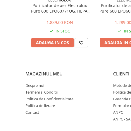
Tip iluminare: Squared LED
Stocare date
Purificator de aer Electrolux
Purificator de a
Functii: Breeze, Hob2Hood
Pure 600 EPO60771UG, HEPA,
Pure 600 EPO60
Baterii laptop
Clasa de eficienta energetica: A+
145 m2, CADR 700, Gri urban
108 m2, CADR 5
Capacitate extractie (minim/maxim/intensiv) m3/h: 32
Cabluri
1.839,00 RON
1.289,0
Nivel de zgomot (minim/maxim/intensiv) dB(A): 52/66/
Clasa de eficienta filtru grasime: E
Retelistica
IN STOC
IN 
Distanta minima de la suprafata de gatit (plita electrica
Sugestii cadou
ADAUGA IN COS
ADAUGA IN 
Resigilate
MAGAZINUL MEU
CLIENTI
Despre noi
Metode de
Termeni si Conditii
Politica d
Politica de Confidentialitate
Garantia 
Politica de livrare
Formular 
Contact
ANPC
ANPC - SA