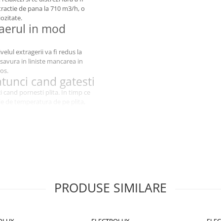
tractie de pana la 710 m3/h, o
iozitate.
aerul in mod
elul extragerii va fi redus la
savura in liniste mancarea in
os.
tunci cand gatesti
cand pornesti plita. In timp ce
ile de temperatura de pe plita,
extragere
ExtractionTech Pro. Prevazuta cu
ta extrage eficient vaporii de la
PRODUSE SIMILARE
OLUX
ELECTROLUX
ELE