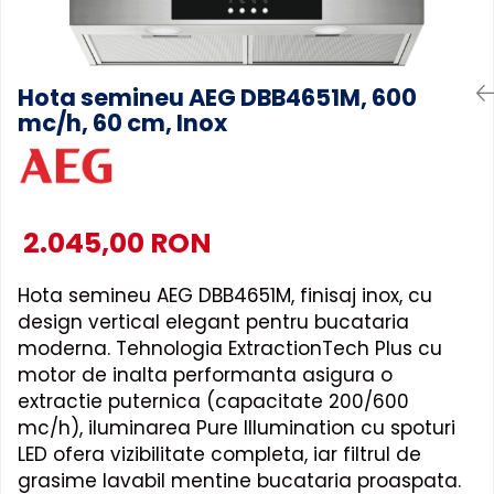
Accesorii Piese Masini Spalat
Rufe si Uscatoare
Accesorii Electrocasnice Mici
Hota semineu AEG DBB4651M, 600
mc/h, 60 cm, Inox
Filtre Purificatoare Aer
Accesorii Piese Aer Conditionat
2.045,00 RON
Hota semineu AEG DBB4651M, finisaj inox, cu
design vertical elegant pentru bucataria
moderna. Tehnologia ExtractionTech Plus cu
motor de inalta performanta asigura o
extractie puternica (capacitate 200/600
mc/h), iluminarea Pure Illumination cu spoturi
LED ofera vizibilitate completa, iar filtrul de
grasime lavabil mentine bucataria proaspata.