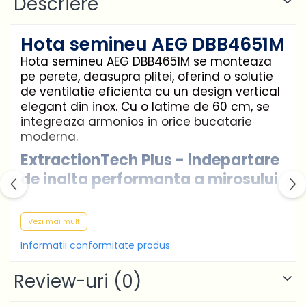
Descriere
Hota semineu AEG DBB4651M
Hota semineu AEG DBB4651M se monteaza
pe perete, deasupra plitei, oferind o solutie
de ventilatie eficienta cu un design vertical
elegant din inox. Cu o latime de 60 cm, se
integreaza armonios in orice bucatarie
moderna.
ExtractionTech Plus - indepartare
de inalta performanta a mirosului
ExtractionTech Plus mentine un aer
Vezi mai mult
proaspat si curat in bucatarie de fiecare
data cand gatiti. Motorul de inalta
Informatii conformitate produs
performanta curata in profunzime aerul si
indeparteaza mirosurile pentru un mediu de
Review-uri
(0)
gatit mai placut. Capacitate de extractie
200/600 mc/h, nivel de zgomot 46/70 dB(A).