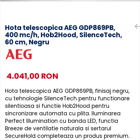
Accesorii Piese Masini Spalat
Rufe si Uscatoare
Accesorii Electrocasnice Mici
Hota telescopica AEG GDP869PB,
400 mc/h, Hob2Hood, SilenceTech,
Filtre Purificatoare Aer
60 cm, Negru
Accesorii Piese Aer Conditionat
4.041,00 RON
Hota telescopica AEG GDP869PB, finisaj negru,
cu tehnologie SilenceTech pentru functionare
silentioasa si functie Hob2Hood pentru
sincronizare automata cu plita. Iluminarea
Perfect Illumination cu banda LED, functia
Breeze de ventilatie naturala si sertarul
SecureHold completeaza un produs premium.