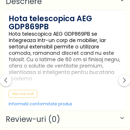
Descriere
Hota telescopica AEG
GDP869PB
Hota telescopica AEG GDP869PB se
integreaza intr-un corp de mobilier, iar
sertarul extensibil permite o utilizare
comoda, ramanand discret cand nu este
folosit. Cu o latime de 60 cm si finisaj negru,
ofera o solutie de ventilatie premium,
silentioasa si inteligenta pentru bucataria
moderna.
SilenceTech - performanta
Vezi mai mult
maxima, zgomot minim
Informatii conformitate produs
Tehnologia SilenceTech creeaza un mediu
linistit in bucatarie, unde va puteti bucura
Review-uri
(0)
de aer proaspat in timp ce gatiti.
Tehnologia inovatoare curata eficient aerul