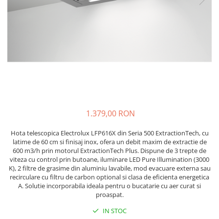
si Uscatoare
Accesorii Electrocasnice Mici
Filtre Purificatoare Aer
Accesorii Piese Aer Conditionat
1.379,00 RON
Hota telescopica Electrolux LFP616X din Seria 500 ExtractionTech, cu
latime de 60 cm si finisaj inox, ofera un debit maxim de extractie de
600 m3/h prin motorul ExtractionTech Plus. Dispune de 3 trepte de
viteza cu control prin butoane, iluminare LED Pure Illumination (3000
K), 2 filtre de grasime din aluminiu lavabile, mod evacuare externa sau
recirculare cu filtru de carbon optional si clasa de eficienta energetica
A. Solutie incorporabila ideala pentru o bucatarie cu aer curat si
proaspat.
IN STOC