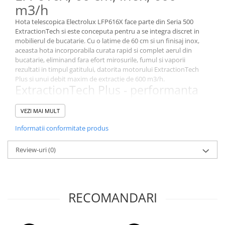
m3/h
Hota telescopica Electrolux LFP616X face parte din Seria 500
ExtractionTech si este conceputa pentru a se integra discret in
mobilierul de bucatarie. Cu o latime de 60 cm si un finisaj inox,
aceasta hota incorporabila curata rapid si complet aerul din
bucatarie, eliminand fara efort mirosurile, fumul si vaporii
rezultati in timpul gatitului, datorita motorului ExtractionTech
Plus si unui debit maxim de extractie de 600 m3/h.
ExtractionTech Plus - performanta
inalta in extragerea mirosurilor
VEZI MAI MULT
Motorul ExtractionTech Plus asigura o aspiratie puternica si
eficienta, eliminand rapid aburii si mirosurile neplacute. Cu un
Informatii conformitate produs
debit de extractie reglabil intre 220 si 600 m3/h, hota Electrolux
LFP616X mentine aerul curat si proaspat, indiferent de cat de
Review-uri
(0)
intens gatesti.
Pure Illumination - vizibilitate
completa in timpul gatitului
Banda LED integrata ofera o iluminare uniforma si placuta asupra
RECOMANDARI
zonei de gatit, cu o temperatura a luminii de 3000 K. Astfel ai
mereu vizibilitate completa asupra preparatelor, intr-o lumina
calda si eficienta energetic, incadrata in clasa A de iluminare.