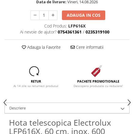
Data de livrare:
Vineri, 14.08.2026
ADAUGA IN COS
Cod Produs:
LFP616X
Ai nevoie de ajutor?
0754361361
/
0235319100
Adauga la Favorite
Cere informatii
RETUR
PACHETE PROMOTIONALE
Ai 14 zile sa returnezi produsul
Descopera produsele cu reducere!
Descriere
Hota telescopica Electrolux
LFP616X, 60 cm, inox, 600