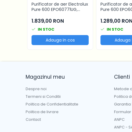
Purificator de aer Electrolux
Purificator de a
Pure 600 EPO60771UG,
Pure 600 EPO6
HEPA, 145 m2, CADR 700, Gri
HEPA, 108 m2, C
urban
urban
1.839,00 RON
1.289,00 RO
IN STOC
IN STOC
Adauga in cos
Adauga 
Magazinul meu
Clienti
Despre noi
Metode d
Termeni si Conditii
Politica 
Politica de Confidentialitate
Garantia
Politica de livrare
Formular
Contact
ANPC
ANPC - S