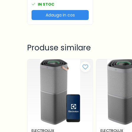
EFT635X
IN STOC
Adauga in cos
Produse similare
ELECTROLUX
ELECTROLUX