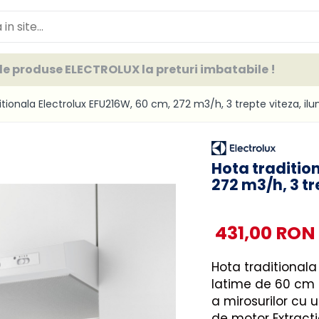
e produse ELECTROLUX la preturi imbatabile !
itionala Electrolux EFU216W, 60 cm, 272 m3/h, 3 trepte viteza, ilu
Hota traditio
272 m3/h, 3 tr
431,00 RON
Hota traditionala
latime de 60 cm si
a mirosurilor cu
de motor Extracti