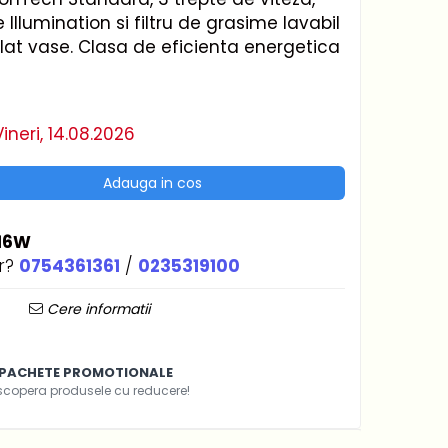
 Illumination si filtru de grasime lavabil
lat vase. Clasa de eficienta energetica
ineri, 14.08.2026
Adauga in cos
16W
r?
0754361361
/
0235319100
Cere informatii
PACHETE PROMOTIONALE
scopera produsele cu reducere!