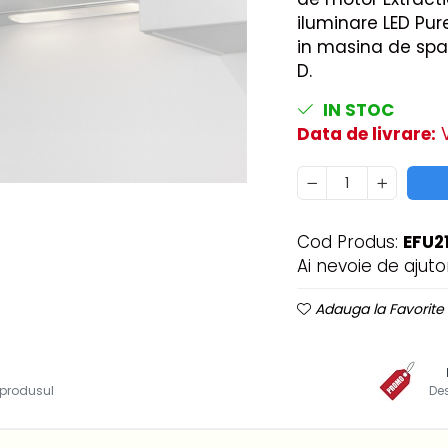
iluminare LED Pure
in masina de spa
D.
IN STOC
Data de livrare:
V
Cod Produs:
EFU2
Ai nevoie de ajuto
Adauga la Favorite
i produsul
De