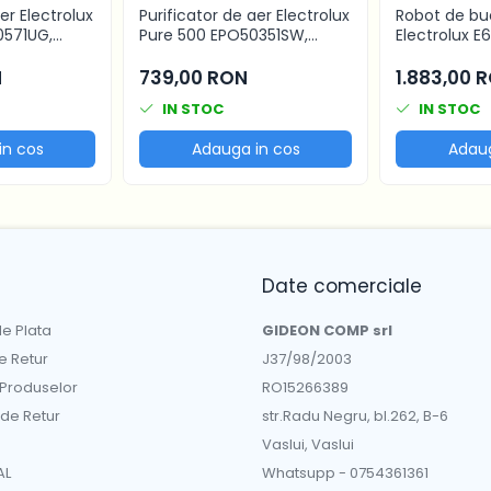
er Electrolux
Purificator de aer Electrolux
Robot de bu
0571UG,
Pure 500 EPO50351SW,
Electrolux 
ADR 520, Gri
filtrare 4 etape, 45 m2, Alb
Assistent 80
scoica
boluri inox 6L
N
739,00 RON
1.883,00 
+ Pulse, mis
IN STOC
IN STOC
lumina LED, 
negru
in cos
Adauga in cos
Adaug
Date comerciale
e Plata
GIDEON COMP srl
de Retur
J37/98/2003
 Produselor
RO15266389
 de Retur
str.Radu Negru, bl.262, B-6
Vaslui, Vaslui
AL
Whatsupp - 0754361361