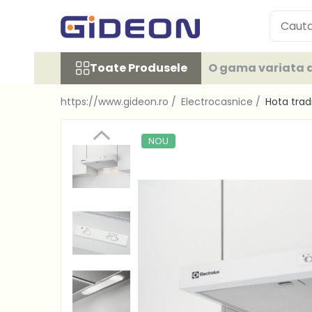
Toate Produsele
Toate Produsele
O gama variata d
Electrocasnice
Electrocasnice mici
https://www.gideon.ro /
Electrocasnice /
Hota trad
Roboti de bucatarie
Purificatoare aer
NOU
Aspiratoare
Cuptoare cu microunde
Hote
Plite
Accesorii si Piese Electrocasnice
Accesorii Piese Hote
Accesorii Piese Frigidere
Congelatoare