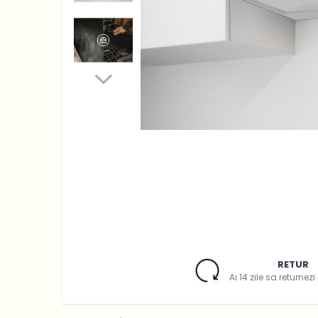
Accesorii Piese Espressoare
Cafetiere
Accesorii Piese Aspiratoare
Accesorii Piese Plite Aragazuri
Accesorii Piese Cuptoare
Accesorii Piese Cuptoare
Microunde
Accesorii Piese Aparate
Cosmetice
Accesorii Piese Masini Spalat
Vase
Accesorii Piese Masini Spalat
Rufe si Uscatoare
Accesorii Electrocasnice Mici
RETUR
Filtre Purificatoare Aer
Ai 14 zile sa returnez
Accesorii Piese Aer Conditionat