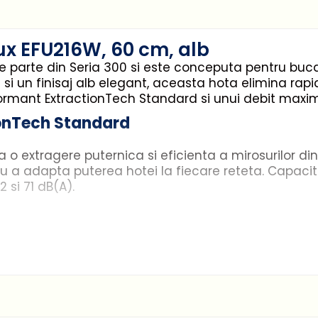
lux EFU216W, 60 cm, alb
ce parte din Seria 300 si este conceputa pentru bu
si un finisaj alb elegant, aceasta hota elimina rapid
rformant ExtractionTech Standard si unui debit maxi
ionTech Standard
o extragere puternica si eficienta a mirosurilor din
ru a adapta puterea hotei la fiecare reteta. Capacita
 si 71 dB(A).
re intensa si durabila pentru o vizibilitate completa 
 intreaga suprafata de gatit, astfel incat sa vezi f
de intretinut
bila si poate fi curatat cu usurinta, manual sau in ma