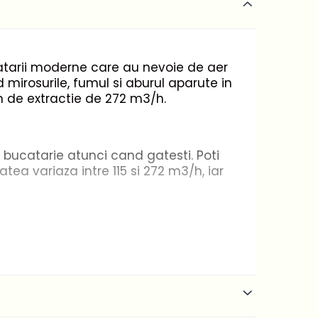
catarii moderne care au nevoie de aer
 mirosurile, fumul si aburul aparute in
m de extractie de 272 m3/h.
 bucatarie atunci cand gatesti. Poti
tea variaza intre 115 si 272 m3/h, iar
in timpul gatitului. Becul LED, eficient
iecare detaliu al preparatelor tale.
sina de spalat vase. Astfel, aerul din