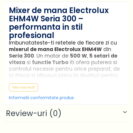
Mixer de mana Electrolux
EHM4W Seria 300 –
performanta in stil
profesional
Imbunatateste-ti retetele de fiecare zi cu
mixerul de mana Electrolux EHM4W
din
Seria 300
. Un motor de
500 W
,
5 setari de
viteza
si
functie Turbo
iti ofera puterea si
controlul necesar pentru orice preparat, de
la frisca si albusuri pana la aluaturi pentru
paine si prajituri.
Vezi mai mult
Motor puternic de 500 W
Informatii conformitate produs
Motorul de 500 W ofera o performanta
Review-uri
(0)
constanta pentru mixare, batere si
framantare, atat pentru retete traditionale,
cat si pentru cele pe baza de plante.