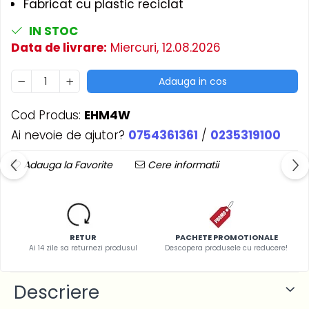
Fabricat cu plastic reciclat
IN STOC
Data de livrare:
Miercuri, 12.08.2026
Adauga in cos
Cod Produs:
EHM4W
Ai nevoie de ajutor?
0754361361
/
0235319100
Adauga la Favorite
Cere informatii
RETUR
PACHETE PROMOTIONALE
Ai 14 zile sa returnezi produsul
Descopera produsele cu reducere!
Descriere