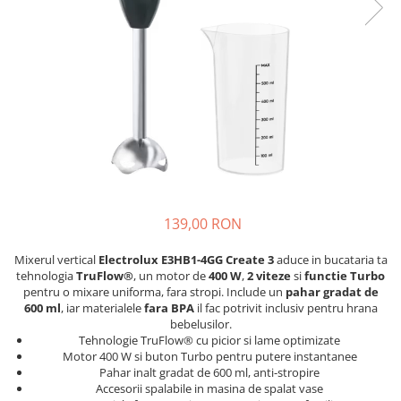
si Uscatoare
Accesorii Electrocasnice Mici
Filtre Purificatoare Aer
Accesorii Piese Aer Conditionat
139,00 RON
Mixerul vertical
Electrolux E3HB1-4GG Create 3
aduce in bucataria ta
tehnologia
TruFlow®
, un motor de
400 W
,
2 viteze
si
functie Turbo
pentru o mixare uniforma, fara stropi. Include un
pahar gradat de
600 ml
, iar materialele
fara BPA
il fac potrivit inclusiv pentru hrana
bebelusilor.
Tehnologie TruFlow® cu picior si lame optimizate
Motor 400 W si buton Turbo pentru putere instantanee
Pahar inalt gradat de 600 ml, anti-stropire
Accesorii spalabile in masina de spalat vase