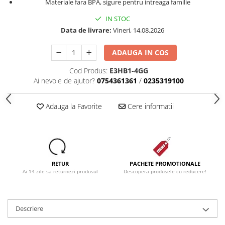
Materiale fara BPA, sigure pentru intreaga familie
IN STOC
Data de livrare:
Vineri, 14.08.2026
ADAUGA IN COS
Cod Produs:
E3HB1-4GG
Ai nevoie de ajutor?
0754361361
/
0235319100
Adauga la Favorite
Cere informatii
RETUR
PACHETE PROMOTIONALE
Ai 14 zile sa returnezi produsul
Descopera produsele cu reducere!
Descriere