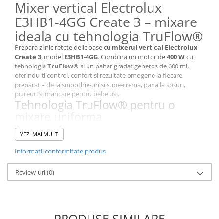
Mixer vertical Electrolux
E3HB1-4GG Create 3 – mixare
ideala cu tehnologia TruFlow®
Prepara zilnic retete delicioase cu
mixerul vertical Electrolux
Create 3
, model
E3HB1-4GG
. Combina un motor de
400 W
cu
tehnologia
TruFlow®
si un pahar gradat generos de 600 ml,
oferindu-ti control, confort si rezultate omogene la fiecare
preparat – de la smoothie-uri si supe-crema, pana la sosuri,
piureuri si mancare pentru bebelusi.
Tehnologia TruFlow® pentru o
mixare uniforma
Designul unic al piciorului de mixare, impreuna cu lamele
VEZI MAI MULT
optimizate, dirijeaza ingredientele direct catre zona de taiere.
Rezultatul: o textura fina, fara cocoloase si fara stropi, mai rapid si
Informatii conformitate produs
cu mai putin efort.
Motor puternic de 400 W si functie
Review-uri
(0)
Turbo
Cele
2 viteze
si butonul
Turbo
iti ofera acces instant la puterea
maxima de 400 W, ideal pentru supe, aluaturi usoare, pesto sau
sosuri. Mixezi rapid, uniform si fara intreruperi.
PRODUSE SIMILARE
Pahar inalt gradat de 600 ml