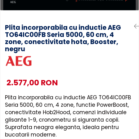
Accesorii Piese Masini Spalat
Rufe si Uscatoare
Accesorii Electrocasnice Mici
Plita incorporabila cu inductie AEG
TO64IC00FB Seria 5000, 60 cm, 4
Filtre Purificatoare Aer
zone, conectivitate hota, Booster,
Accesorii Piese Aer Conditionat
negru
2.577,00 RON
Plita incorporabila cu inductie AEG TO64IC00FB
Seria 5000, 60 cm, 4 zone, functie PowerBoost,
conectivitate Hob2Hood, comenzi individuale
glisante 1-9, cronometru si siguranta copii.
Suprafata neagra eleganta, ideala pentru
bucatarii moderne.