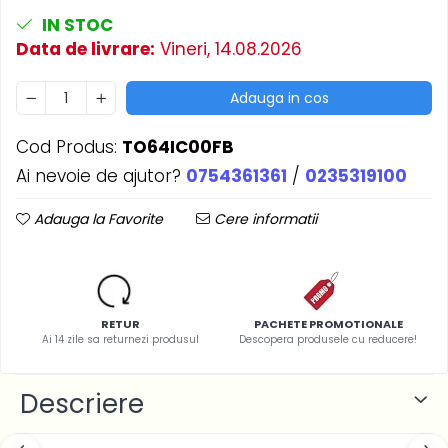
IN STOC
Data de livrare:
Vineri, 14.08.2026
Adauga in cos
Cod Produs:
TO64IC00FB
Ai nevoie de ajutor?
0754361361
/
0235319100
Adauga la Favorite
Cere informatii
RETUR
PACHETE PROMOTIONALE
Ai 14 zile sa returnezi produsul
Descopera produsele cu reducere!
Descriere