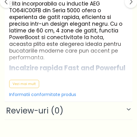
Plita incorporabila cu inductie AEG
TO64IC00FB din Seria 5000 ofera o
experienta de gatit rapida, eficienta si
precisa intr-un design elegant negru. Cu o
latime de 60 cm, 4 zone de gatit, functia
PowerBoost si conectivitate la hota,
aceasta plita este alegerea ideala pentru
bucatariile moderne care pun accent pe
performanta.
Incalzire rapida Fast and Powerful
Plita cu inductie Fast and Powerful
Vezi mai mult
incalzeste de doua ori mai repede decat o
Informatii conformitate produs
plita radianta. Raspunsul la temperatura
este rapid si precis, asigurand o gatire mai
Review-uri
usoara si mai controlata, fara intreruperi.
(0)
PowerBoost pentru caldura
instantanee