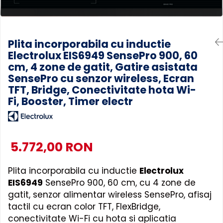
Accesorii Piese Masini Spalat
Rufe si Uscatoare
Accesorii Electrocasnice Mici
Plita incorporabila cu inductie
Electrolux EIS6949 SensePro 900, 60
Filtre Purificatoare Aer
cm, 4 zone de gatit, Gatire asistata
Accesorii Piese Aer Conditionat
SensePro cu senzor wireless, Ecran
TFT, Bridge, Conectivitate hota Wi-
Fi, Booster, Timer electr
5.772,00 RON
Plita incorporabila cu inductie
Electrolux
EIS6949
SensePro 900, 60 cm, cu 4 zone de
gatit, senzor alimentar wireless SensePro, afisaj
tactil cu ecran color TFT, FlexBridge,
conectivitate Wi-Fi cu hota si aplicatia