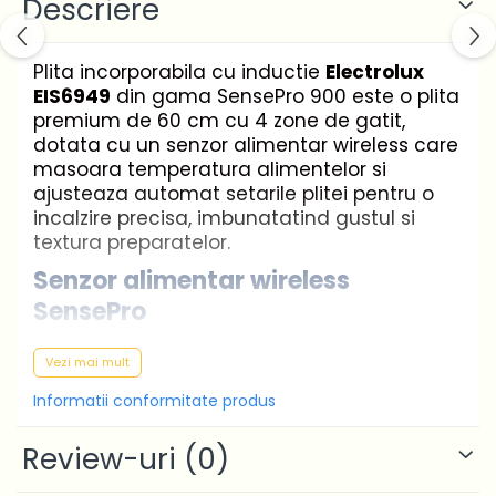
Descriere
Plita incorporabila cu inductie
Electrolux
EIS6949
din gama SensePro 900 este o plita
premium de 60 cm cu 4 zone de gatit,
dotata cu un senzor alimentar wireless care
masoara temperatura alimentelor si
ajusteaza automat setarile plitei pentru o
incalzire precisa, imbunatatind gustul si
textura preparatelor.
Senzor alimentar wireless
SensePro
Cu senzorul wireless SensePro si afisajul
Vezi mai mult
color TFT poti prepara sous vide, fierbe la foc
Informatii conformitate produs
mic sau praji in mod intuitiv. Selectezi
temperatura, zonele de gatire si alte functii
Review-uri
(0)
smart, iar plita gateste pentru tine, fara
emotii.