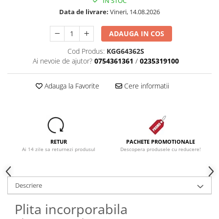
IN STOC
Data de livrare:
Vineri, 14.08.2026
ADAUGA IN COS
Cod Produs:
KGG64362S
Ai nevoie de ajutor?
0754361361
/
0235319100
Adauga la Favorite
Cere informatii
RETUR
PACHETE PROMOTIONALE
Ai 14 zile sa returnezi produsul
Descopera produsele cu reducere!
Descriere
Plita incorporabila