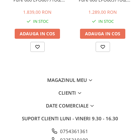
HEPA, 145 m2, CADR 700,
HEPA, 108 m2, CADR 520,
Gri urban
Gri urban
1.839,00 RON
1.289,00 RON
IN STOC
IN STOC
ADAUGA IN COS
ADAUGA IN COS
MAGAZINUL MEU
CLIENTI
DATE COMERCIALE
SUPORT CLIENTI
LUNI - VINERI 9.30 - 16.30
0754361361