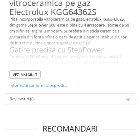
vitroceramica pe gaz
Electrolux KGG64362S
Plita incorporabila vitroceramica pe gaz Electrolux KGG64362S,
din gama StepPower 600, este o plita cu 4 arzatoare, latime de 60
cm si finisaj argintiu modern. Suprafata din sticla ceramica si
gratarele din fonta ofera o baza de gatit eleganta, stabila si usor
de intretinut, ideala pentru gatitul de zi cu zi.
Gatire precisa cu StepPower
Comenzile StepPower iti permit sa reglezi cu usurinta nivelul
flacarii de la 1 la 9, fara a fi nevoie sa te apleci pentru a verifica
flacara. Astfel pregatesti masa perfecta cu un control precis al
caldurii.
VEZI MAI MULT
Arzator rapid Speed Burner
Informatii conformitate produs
Arzatoarele rapide Speed Burner directioneaza cu precizie flacara
catre baza vaselor si utilizeaza cu pana la 20% mai putina energie
Review-uri
(0)
decat plitele conventionale, pentru a gati mai rapid si mai eficient.
Arzator Wok pentru arome intense
Arzatorul Wok puternic asigura o temperatura inalta, perfecta
pentru prajirea rapida si pentru intensificarea aromelor
preparatelor tale, de la stir-fry la mancaruri condimentate.
RECOMANDARI
Gratare din fonta si siguranta
Gratarele cu suporturi din fonta de calitate ofera o baza solida si