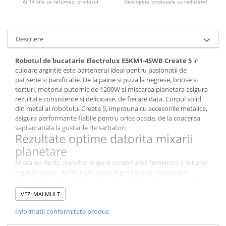
Ai 14 zile sa returnezi produsul
Descopera produsele cu reducere!
Stocare date
Baterii laptop
Cabluri
Descriere
Retelistica
Robotul de bucatarie Electrolux E5KM1-4SWB Create 5
in
Sugestii cadou
culoare argintie este partenerul ideal pentru pasionatii de
Resigilate
patiserie si panificatie. De la paine si pizza la negrese, briose si
torturi, motorul puternic de 1200W si miscarea planetara asigura
rezultate consistente si delicioase, de fiecare data. Corpul solid
din metal al robotului Create 5, impreuna cu accesoriile metalice,
asigura performante fiabile pentru orice ocazie, de la coacerea
saptamanala la gustarile de sarbatori.
Rezultate optime datorita mixarii
planetare
Miscarea de tip planetar asigura combinarea temeinica a tuturor
ingredientelor, astfel incat niciun ingredient sa nu ramana
neincorporat. Rezultatul este o consistenta uniforma a aluatului
sau a cremei, indiferent de cantitate sau de tipul de reteta pe care
VEZI MAI MULT
o prepari.
Motor puternic de 1200W
Informatii conformitate produs
Pentru a coace paine integrala sanatoasa si pizza cu blat subtire