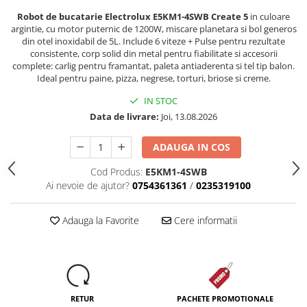
Dezinfectanti
Robot de bucatarie Electrolux E5KM1-4SWB Create 5
in culoare
argintie, cu motor puternic de 1200W, miscare planetara si bol generos
Accesorii Audio Hi-Fi
din otel inoxidabil de 5L. Include 6 viteze + Pulse pentru rezultate
consistente, corp solid din metal pentru fiabilitate si accesorii
Bucatarie
complete: carlig pentru framantat, paleta antiaderenta si tel tip balon.
Electrice
Ideal pentru paine, pizza, negrese, torturi, briose si creme.
Gratar
IN STOC
Data de livrare:
Joi, 13.08.2026
Ingrijire personala
Produse pentru copii
ADAUGA IN COS
Scaune auto copii
Cod Produs:
E5KM1-4SWB
GRUPA 0+1 2 3/ 0-36 kg / 0-12 ani
Ai nevoie de ajutor?
0754361361
/
0235319100
Jucarii si Jocuri
Cuburi si caramizi
Adauga la Favorite
Cere informatii
Seturi de constructie
IT&C
Imprimante
Produse curatare IT
RETUR
PACHETE PROMOTIONALE