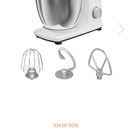
Accesorii Piese Espressoare
Cafetiere
Accesorii Piese Aspiratoare
Accesorii Piese Plite Aragazuri
Accesorii Piese Cuptoare
Accesorii Piese Cuptoare
Microunde
Accesorii Piese Aparate Cosmetice
Accesorii Piese Masini Spalat Vase
Accesorii Piese Masini Spalat Rufe
si Uscatoare
Accesorii Electrocasnice Mici
Filtre Purificatoare Aer
Accesorii Piese Aer Conditionat
Casa si gradina
934,00 RON
Home & Deco