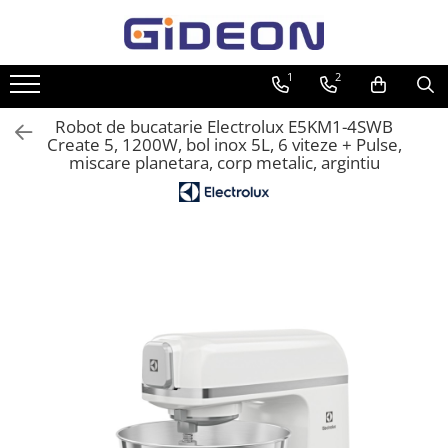
Toate Produsele
1
2
Electrocasnice
Robot de bucatarie Electrolux E5KM1-4SWB
Electrocasnice mici
Create 5, 1200W, bol inox 5L, 6 viteze + Pulse,
miscare planetara, corp metalic, argintiu
Roboti de bucatarie
Purificatoare aer
Aspiratoare
Cuptoare cu microunde
Hote
Plite
Accesorii si Piese Electrocasnice
Accesorii Piese Hote
Accesorii Piese Frigidere
Congelatoare