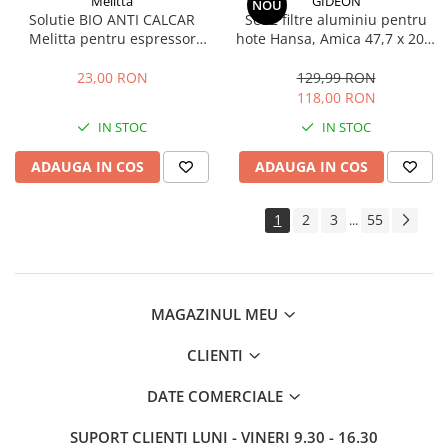
Melitta
GIDEON
NOU
Solutie BIO ANTI CALCAR
Set 2 filtre aluminiu pentru
Melitta pentru espressor
hote Hansa, Amica 47,7 x 20,4
automat, cafetiera si fierbator
x 0,9 cm
apa, 250 ml, 6 utilizari
23,00 RON
129,99 RON
118,00 RON
IN STOC
IN STOC
ADAUGA IN COS
ADAUGA IN COS
1
2
3
55
...
MAGAZINUL MEU
CLIENTI
DATE COMERCIALE
SUPORT CLIENTI
LUNI - VINERI 9.30 - 16.30