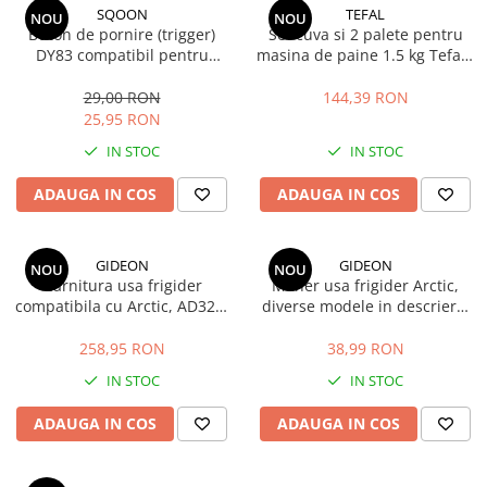
SQOON
TEFAL
NOU
NOU
Buton de pornire (trigger)
Set cuva si 2 palete pentru
DY83 compatibil pentru
masina de paine 1.5 kg Tefal /
aspirator Dyson V10 si V11 -
Moulinex
piesa de schimb pentru
29,00 RON
144,39 RON
carcasa 970148-01
25,95 RON
IN STOC
IN STOC
ADAUGA IN COS
ADAUGA IN COS
GIDEON
GIDEON
NOU
NOU
Garnitura usa frigider
Maner usa frigider Arctic,
compatibila cu Arctic, AD326,
diverse modele in descriere,
AD326S, AND316, AND316S,
distanta intre gauri 21.5 cm
D326, D6310HC, magnetica,
258,95 RON
38,99 RON
119,5 cm x 57,5 cm
IN STOC
IN STOC
ADAUGA IN COS
ADAUGA IN COS