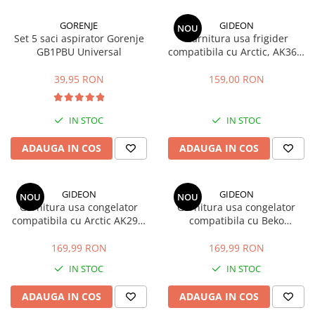
GORENJE
GIDEON
NOU
Set 5 saci aspirator Gorenje
Garnitura usa frigider
GB1PBU Universal
compatibila cu Arctic, AK366,
AK386, ANK366, K386, K6360,
K6370 , magnetica, 113, 5 x 58
39,95 RON
159,00 RON
cm
IN STOC
IN STOC
ADAUGA IN COS
ADAUGA IN COS
GIDEON
GIDEON
NOU
NOU
Garnitura usa congelator
Garnitura usa congelator
compatibila cu Arctic AK296,
compatibila cu Beko
AK326, AK346, AK366, AK386,
DBK386WDR+, DBK386WDR,
magnetica, 73,5cm x 58cm
DBK386WD, DBK3862WD,
169,99 RON
169,99 RON
DBKEN386WD, magnetica, 73,
IN STOC
IN STOC
5cm x 58cm
ADAUGA IN COS
ADAUGA IN COS