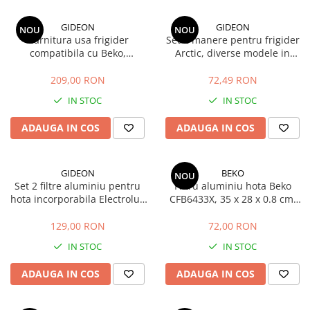
GIDEON
GIDEON
NOU
NOU
Garnitura usa frigider
Set 2 manere pentru frigider
compatibila cu Beko,
Arctic, diverse modele in
RCNA406, MCNA406,
descriere, distanta intre gauri
RCSA406, K60406, magnetica,
21.5 cm
209,00 RON
72,49 RON
115 cm x 58 cm
IN STOC
IN STOC
ADAUGA IN COS
ADAUGA IN COS
GIDEON
BEKO
NOU
Set 2 filtre aluminiu pentru
Filtru aluminiu hota Beko
hota incorporabila Electrolux
CFB6433X, 35 x 28 x 0.8 cm,
LFP316S, LFP326S, LFP216S,
cod 9188065168 / C00910157
LFP216W
129,00 RON
72,00 RON
IN STOC
IN STOC
ADAUGA IN COS
ADAUGA IN COS