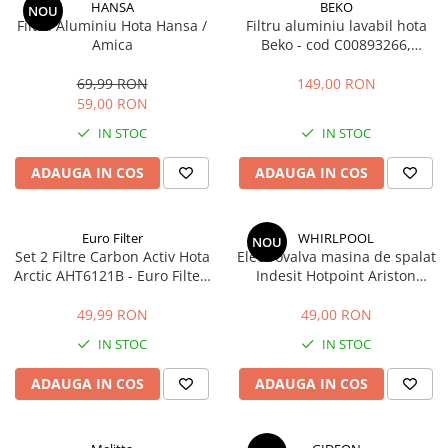
HANSA
BEKO
NOU
Filtru Aluminiu Hota Hansa /
Filtru aluminiu lavabil hota
Amica
Beko - cod C00893266,
12973000 (32 x 27.3 cm)
69,99 RON
149,00 RON
59,00 RON
IN STOC
IN STOC
ADAUGA IN COS
ADAUGA IN COS
Euro Filter
WHIRLPOOL
NOU
Set 2 Filtre Carbon Activ Hota
Electrovalva masina de spalat
Arctic AHT6121B - Euro Filter,
Indesit Hotpoint Ariston
4.1 x 12.5 cm
Whirlpool 2 iesiri
482000022813 C00110333
49,99 RON
49,00 RON
IN STOC
IN STOC
ADAUGA IN COS
ADAUGA IN COS