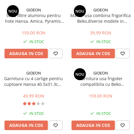
si Uscatoare
GIDEON
GIDEON
NOU
NOU
Accesorii Electrocasnice Mici
Set 2 filtre aluminiu pentru
Maner usa combina frigorifica
hote Hansa, Amica, Pyramis,
Beko,diverse modele in
Filtre Purificatoare Aer
filtru parte fixa si filtru parte
descriere, distanta intre gauri
Accesorii Piese Aer Conditionat
mobila, 47.7x20.4 cm si
22.5 cm
159,00 RON
39,99 RON
47.7x12.9 cm
IN STOC
IN STOC
ADAUGA IN COS
ADAUGA IN COS
GIDEON
GIDEON
NOU
Garnitura cu 4 carlige pentru
Garnitura usa frigider
cuptoare Hansa 40.5x31.3cm,
compatibila cu Beko
pentru seriile FCMW, FCG,
DBK386WDR+, DBK386WDR,
FCC, BOE, 1092, 1093,
DBK386WD, DBK3862WD,
49,99 RON
159,00 RON
8066308, 8065348
K6360HC, magnetica, 113,5 x
58 cm
IN STOC
IN STOC
ADAUGA IN COS
ADAUGA IN COS