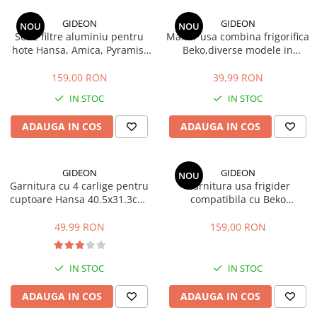
si Uscatoare
GIDEON
GIDEON
NOU
NOU
Accesorii Electrocasnice Mici
Set 2 filtre aluminiu pentru
Maner usa combina frigorifica
hote Hansa, Amica, Pyramis,
Beko,diverse modele in
Filtre Purificatoare Aer
filtru parte fixa si filtru parte
descriere, distanta intre gauri
Accesorii Piese Aer Conditionat
mobila, 47.7x20.4 cm si
22.5 cm
159,00 RON
39,99 RON
47.7x12.9 cm
IN STOC
IN STOC
ADAUGA IN COS
ADAUGA IN COS
GIDEON
GIDEON
NOU
Garnitura cu 4 carlige pentru
Garnitura usa frigider
cuptoare Hansa 40.5x31.3cm,
compatibila cu Beko
pentru seriile FCMW, FCG,
DBK386WDR+, DBK386WDR,
FCC, BOE, 1092, 1093,
DBK386WD, DBK3862WD,
49,99 RON
159,00 RON
8066308, 8065348
K6360HC, magnetica, 113,5 x
58 cm
IN STOC
IN STOC
ADAUGA IN COS
ADAUGA IN COS