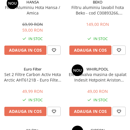
HANSA
BEKO
NOU
Filtru Aluminiu Hota Hansa /
Filtru aluminiu lavabil hota
Amica
Beko - cod C00893266,
12973000 (32 x 27.3 cm)
69,99 RON
149,00 RON
59,00 RON
IN STOC
IN STOC
ADAUGA IN COS
ADAUGA IN COS
Euro Filter
WHIRLPOOL
NOU
Set 2 Filtre Carbon Activ Hota
Electrovalva masina de spalat
Arctic AHT6121B - Euro Filter,
Indesit Hotpoint Ariston
4.1 x 12.5 cm
Whirlpool 2 iesiri
482000022813 C00110333
49,99 RON
49,00 RON
IN STOC
IN STOC
ADAUGA IN COS
ADAUGA IN COS