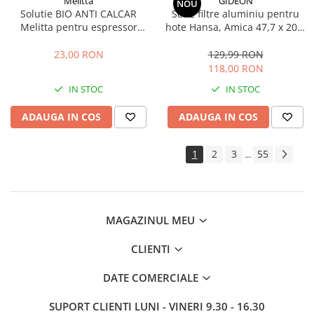
Melitta
GIDEON
NOU
Solutie BIO ANTI CALCAR
Set 2 filtre aluminiu pentru
Melitta pentru espressor
hote Hansa, Amica 47,7 x 20,4
automat, cafetiera si fierbator
x 0,9 cm
apa, 250 ml, 6 utilizari
23,00 RON
129,99 RON
118,00 RON
IN STOC
IN STOC
ADAUGA IN COS
ADAUGA IN COS
1
2
3
55
...
MAGAZINUL MEU
CLIENTI
DATE COMERCIALE
SUPORT CLIENTI
LUNI - VINERI 9.30 - 16.30