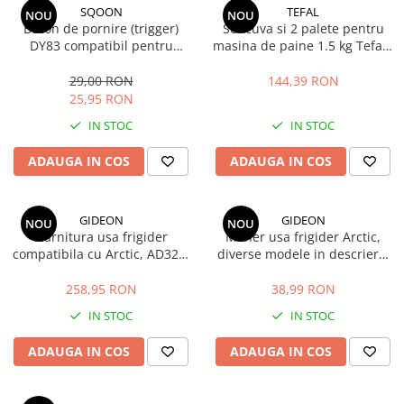
SQOON
TEFAL
NOU
NOU
Buton de pornire (trigger)
Set cuva si 2 palete pentru
DY83 compatibil pentru
masina de paine 1.5 kg Tefal /
aspirator Dyson V10 si V11 -
Moulinex
piesa de schimb pentru
29,00 RON
144,39 RON
carcasa 970148-01
25,95 RON
IN STOC
IN STOC
ADAUGA IN COS
ADAUGA IN COS
GIDEON
GIDEON
NOU
NOU
Garnitura usa frigider
Maner usa frigider Arctic,
compatibila cu Arctic, AD326,
diverse modele in descriere,
AD326S, AND316, AND316S,
distanta intre gauri 21.5 cm
D326, D6310HC, magnetica,
258,95 RON
38,99 RON
119,5 cm x 57,5 cm
IN STOC
IN STOC
ADAUGA IN COS
ADAUGA IN COS