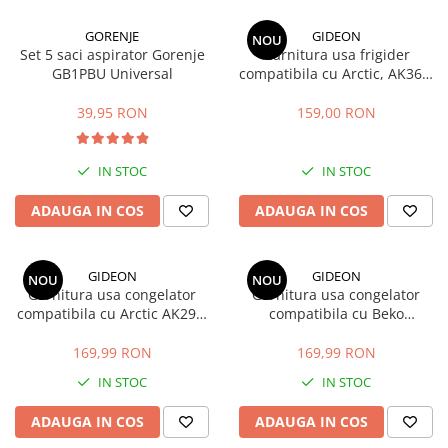
GORENJE
GIDEON
NOU
Set 5 saci aspirator Gorenje
Garnitura usa frigider
GB1PBU Universal
compatibila cu Arctic, AK366,
AK386, ANK366, K386, K6360,
K6370 , magnetica, 113, 5 x 58
39,95 RON
159,00 RON
cm
IN STOC
IN STOC
ADAUGA IN COS
ADAUGA IN COS
GIDEON
GIDEON
NOU
NOU
Garnitura usa congelator
Garnitura usa congelator
compatibila cu Arctic AK296,
compatibila cu Beko
AK326, AK346, AK366, AK386,
DBK386WDR+, DBK386WDR,
magnetica, 73,5cm x 58cm
DBK386WD, DBK3862WD,
169,99 RON
169,99 RON
DBKEN386WD, magnetica, 73,
IN STOC
IN STOC
5cm x 58cm
ADAUGA IN COS
ADAUGA IN COS