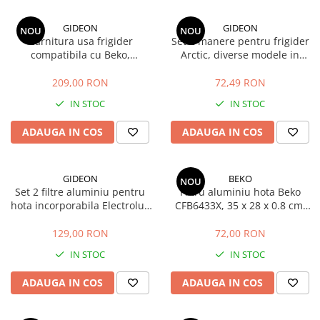
GIDEON
GIDEON
NOU
NOU
Garnitura usa frigider
Set 2 manere pentru frigider
compatibila cu Beko,
Arctic, diverse modele in
RCNA406, MCNA406,
descriere, distanta intre gauri
RCSA406, K60406, magnetica,
21.5 cm
209,00 RON
72,49 RON
115 cm x 58 cm
IN STOC
IN STOC
ADAUGA IN COS
ADAUGA IN COS
GIDEON
BEKO
NOU
Set 2 filtre aluminiu pentru
Filtru aluminiu hota Beko
hota incorporabila Electrolux
CFB6433X, 35 x 28 x 0.8 cm,
LFP316S, LFP326S, LFP216S,
cod 9188065168 / C00910157
LFP216W
129,00 RON
72,00 RON
IN STOC
IN STOC
ADAUGA IN COS
ADAUGA IN COS