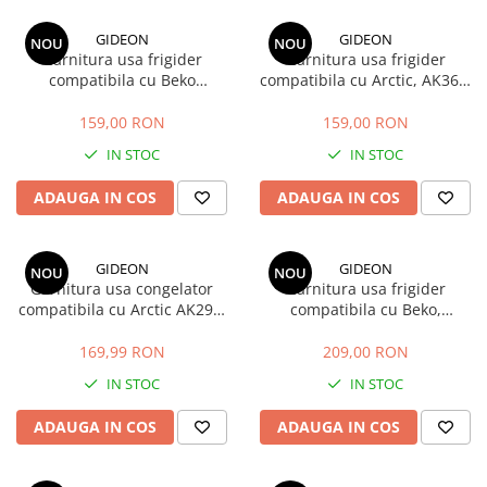
GIDEON
GIDEON
NOU
NOU
Garnitura usa frigider
Garnitura usa frigider
compatibila cu Beko
compatibila cu Arctic, AK366,
DBK386WDR+, DBK386WDR,
AK386, ANK366, K386, K6360,
DBK386WD, DBK3862WD,
K6370 , magnetica, 113, 5 x 58
159,00 RON
159,00 RON
K6360HC, magnetica, 113,5 x
cm
IN STOC
IN STOC
58 cm
ADAUGA IN COS
ADAUGA IN COS
GIDEON
GIDEON
NOU
NOU
Garnitura usa congelator
Garnitura usa frigider
compatibila cu Arctic AK296,
compatibila cu Beko,
AK326, AK346, AK366, AK386,
RCNA406, MCNA406,
magnetica, 73,5cm x 58cm
RCSA406, K60406, magnetica,
169,99 RON
209,00 RON
115 cm x 58 cm
IN STOC
IN STOC
ADAUGA IN COS
ADAUGA IN COS