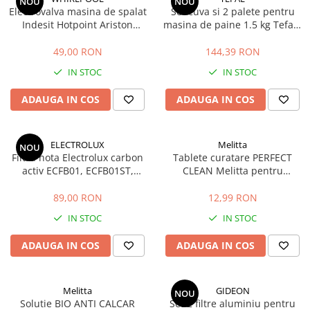
NOU
NOU
Electrovalva masina de spalat
Set cuva si 2 palete pentru
Indesit Hotpoint Ariston
masina de paine 1.5 kg Tefal /
Whirlpool 2 iesiri
Moulinex
482000022813 C00110333
49,00 RON
144,39 RON
IN STOC
IN STOC
ADAUGA IN COS
ADAUGA IN COS
ELECTROLUX
Melitta
NOU
Filtru hota Electrolux carbon
Tablete curatare PERFECT
activ ECFB01, ECFB01ST,
CLEAN Melitta pentru
9029865731
espressor automat, 4 tablete x
1.8 g, indeparta uleiurile si
89,00 RON
12,99 RON
grasimile de cafea, igienizare
IN STOC
IN STOC
camera infuzare
ADAUGA IN COS
ADAUGA IN COS
Melitta
GIDEON
NOU
Solutie BIO ANTI CALCAR
Set 2 filtre aluminiu pentru