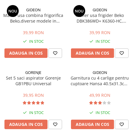
si Uscatoare
GIDEON
GIDEON
NOU
NOU
Accesorii Electrocasnice Mici
Maner usa combina frigorifica
Maner usa frigider Beko
Beko,diverse modele in
DBK386WD+ K6360-HC,
Filtre Purificatoare Aer
descriere, distanta intre gauri
distanta intre gauri 22.5 cm
Accesorii Piese Aer Conditionat
22.5 cm
39,99 RON
39,99 RON
IN STOC
IN STOC
ADAUGA IN COS
ADAUGA IN COS
GORENJE
GIDEON
Set 5 saci aspirator Gorenje
Garnitura cu 4 carlige pentru
GB1PBU Universal
cuptoare Hansa 40.5x31.3cm,
pentru seriile FCMW, FCG,
FCC, BOE, 1092, 1093,
39,95 RON
49,99 RON
8066308, 8065348
IN STOC
IN STOC
ADAUGA IN COS
ADAUGA IN COS