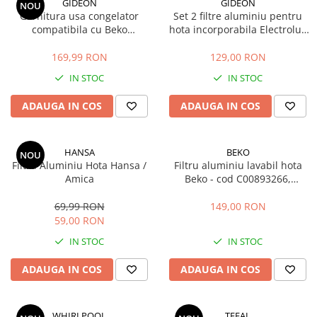
GIDEON
GIDEON
NOU
Garnitura usa congelator
Set 2 filtre aluminiu pentru
compatibila cu Beko
hota incorporabila Electrolux
DBK386WDR+, DBK386WDR,
LFP316S, LFP326S, LFP216S,
DBK386WD, DBK3862WD,
LFP216W
169,99 RON
129,00 RON
DBKEN386WD, magnetica, 73,
IN STOC
IN STOC
5cm x 58cm
ADAUGA IN COS
ADAUGA IN COS
HANSA
BEKO
NOU
Filtru Aluminiu Hota Hansa /
Filtru aluminiu lavabil hota
Amica
Beko - cod C00893266,
12973000 (32 x 27.3 cm)
69,99 RON
149,00 RON
59,00 RON
IN STOC
IN STOC
ADAUGA IN COS
ADAUGA IN COS
WHIRLPOOL
TEFAL