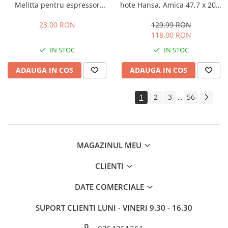
Melitta pentru espressor
hote Hansa, Amica 47,7 x 20,4
automat, cafetiera si fierbator
x 0,9 cm
apa, 250 ml, 6 utilizari
23,00 RON
129,99 RON
118,00 RON
IN STOC
IN STOC
ADAUGA IN COS
ADAUGA IN COS
1
2
3
56
...
MAGAZINUL MEU
CLIENTI
DATE COMERCIALE
SUPORT CLIENTI
LUNI - VINERI 9.30 - 16.30