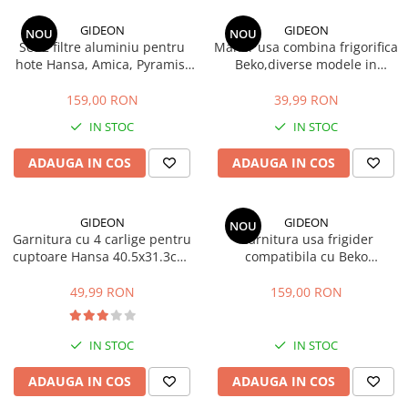
si Uscatoare
GIDEON
GIDEON
NOU
NOU
Accesorii Electrocasnice Mici
Set 2 filtre aluminiu pentru
Maner usa combina frigorifica
hote Hansa, Amica, Pyramis,
Beko,diverse modele in
Filtre Purificatoare Aer
filtru parte fixa si filtru parte
descriere, distanta intre gauri
Accesorii Piese Aer Conditionat
mobila, 47.7x20.4 cm si
22.5 cm
159,00 RON
39,99 RON
47.7x12.9 cm
IN STOC
IN STOC
ADAUGA IN COS
ADAUGA IN COS
GIDEON
GIDEON
NOU
Garnitura cu 4 carlige pentru
Garnitura usa frigider
cuptoare Hansa 40.5x31.3cm,
compatibila cu Beko
pentru seriile FCMW, FCG,
DBK386WDR+, DBK386WDR,
FCC, BOE, 1092, 1093,
DBK386WD, DBK3862WD,
49,99 RON
159,00 RON
8066308, 8065348
K6360HC, magnetica, 113,5 x
58 cm
IN STOC
IN STOC
ADAUGA IN COS
ADAUGA IN COS