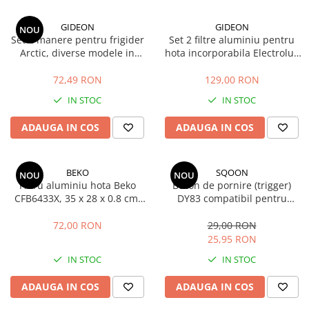
GIDEON
GIDEON
NOU
Set 2 manere pentru frigider
Set 2 filtre aluminiu pentru
Arctic, diverse modele in
hota incorporabila Electrolux
descriere, distanta intre gauri
LFP316S, LFP326S, LFP216S,
21.5 cm
LFP216W
72,49 RON
129,00 RON
IN STOC
IN STOC
ADAUGA IN COS
ADAUGA IN COS
BEKO
SQOON
NOU
NOU
Filtru aluminiu hota Beko
Buton de pornire (trigger)
CFB6433X, 35 x 28 x 0.8 cm,
DY83 compatibil pentru
cod 9188065168 / C00910157
aspirator Dyson V10 si V11 -
piesa de schimb pentru
72,00 RON
29,00 RON
carcasa 970148-01
25,95 RON
IN STOC
IN STOC
ADAUGA IN COS
ADAUGA IN COS