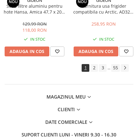
GIDEON
GIDEON
NOU
NOU
Set 2 filtre aluminiu pentru
Garnitura usa frigider
hote Hansa, Amica 47,7 x 20,4
compatibila cu Arctic, AD326,
x 0,9 cm
AD326S, AND316, AND316S,
D326, D6310HC, magnetica,
129,99 RON
258,95 RON
119,5 cm x 57,5 cm
118,00 RON
IN STOC
IN STOC
ADAUGA IN COS
ADAUGA IN COS
1
2
3
55
...
MAGAZINUL MEU
CLIENTI
DATE COMERCIALE
SUPORT CLIENTI
LUNI - VINERI 9.30 - 16.30