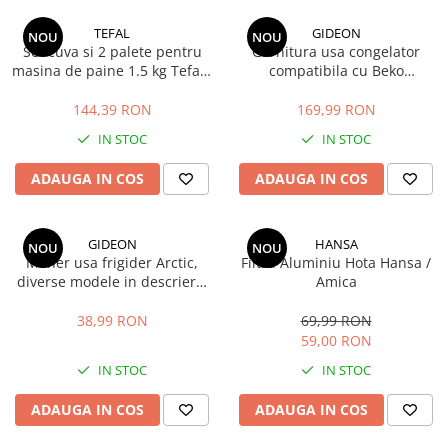
TEFAL
GIDEON
NOU
NOU
Set cuva si 2 palete pentru
Garnitura usa congelator
masina de paine 1.5 kg Tefal /
compatibila cu Beko
Moulinex
DBK386WDR+, DBK386WDR,
DBK386WD, DBK3862WD,
144,39 RON
169,99 RON
DBKEN386WD, magnetica, 73,
IN STOC
IN STOC
5cm x 58cm
ADAUGA IN COS
ADAUGA IN COS
GIDEON
HANSA
NOU
NOU
Maner usa frigider Arctic,
Filtru Aluminiu Hota Hansa /
diverse modele in descriere,
Amica
distanta intre gauri 21.5 cm
38,99 RON
69,99 RON
59,00 RON
IN STOC
IN STOC
ADAUGA IN COS
ADAUGA IN COS