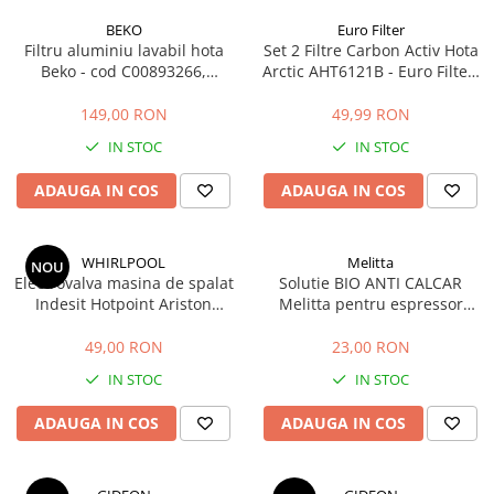
BEKO
Euro Filter
Filtru aluminiu lavabil hota
Set 2 Filtre Carbon Activ Hota
Beko - cod C00893266,
Arctic AHT6121B - Euro Filter,
12973000 (32 x 27.3 cm)
4.1 x 12.5 cm
149,00 RON
49,99 RON
IN STOC
IN STOC
ADAUGA IN COS
ADAUGA IN COS
WHIRLPOOL
Melitta
NOU
Electrovalva masina de spalat
Solutie BIO ANTI CALCAR
Indesit Hotpoint Ariston
Melitta pentru espressor
Whirlpool 2 iesiri
automat, cafetiera si fierbator
482000022813 C00110333
apa, 250 ml, 6 utilizari
49,00 RON
23,00 RON
IN STOC
IN STOC
ADAUGA IN COS
ADAUGA IN COS