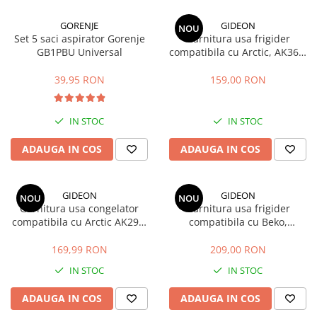
GORENJE
GIDEON
NOU
Set 5 saci aspirator Gorenje
Garnitura usa frigider
GB1PBU Universal
compatibila cu Arctic, AK366,
AK386, ANK366, K386, K6360,
K6370 , magnetica, 113, 5 x 58
39,95 RON
159,00 RON
cm
IN STOC
IN STOC
ADAUGA IN COS
ADAUGA IN COS
GIDEON
GIDEON
NOU
NOU
Garnitura usa congelator
Garnitura usa frigider
compatibila cu Arctic AK296,
compatibila cu Beko,
AK326, AK346, AK366, AK386,
RCNA406, MCNA406,
magnetica, 73,5cm x 58cm
RCSA406, K60406, magnetica,
169,99 RON
209,00 RON
115 cm x 58 cm
IN STOC
IN STOC
ADAUGA IN COS
ADAUGA IN COS