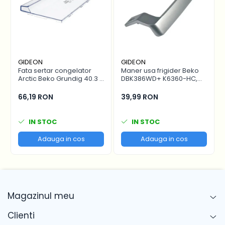
de calitate, cu montaj simplu si
performanta fiabila.
GIDEON
GIDEON
Fata sertar congelator
Maner usa frigider Beko
Arctic Beko Grundig 40.3 x
DBK386WD+ K6360-HC,
16.7 cm - 4641000400 /
distanta intre gauri 22.5
C00911422
cm
66,19 RON
39,99 RON
IN STOC
IN STOC
Adauga in cos
Adauga in cos
Magazinul meu
Clienti