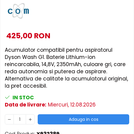
Accesorii Piese Masini Spalat
Rufe si Uscatoare
Accesorii Electrocasnice Mici
Filtre Purificatoare Aer
425,00 RON
Accesorii Piese Aer Conditionat
Acumulator compatibil pentru aspiratorul
Dyson Wash G1. Baterie Lithium-ion
reincarcabila, 14,8V, 2350mAh, culoare gri, care
reda autonomia si puterea de aspirare.
Alternativa de calitate la acumulatorul original,
la pret accesibil.
IN STOC
Data de livrare:
Miercuri, 12.08.2026
Adauga in cos
Cod Produs:
X932389