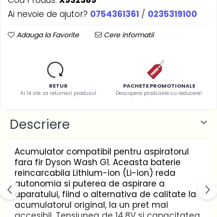
Ai nevoie de ajutor?
0754361361
/
0235319100
Adauga la Favorite
Cere informatii
RETUR
PACHETE PROMOTIONALE
Ai 14 zile sa returnezi produsul
Descopera produsele cu reducere!
Descriere
Acumulator compatibil pentru aspiratorul
fara fir Dyson Wash G1. Aceasta baterie
reincarcabila Lithium-ion (Li-ion) reda
autonomia si puterea de aspirare a
aparatului, fiind o alternativa de calitate la
acumulatorul original, la un pret mai
accesibil. Tensiunea de 14,8V si capacitatea