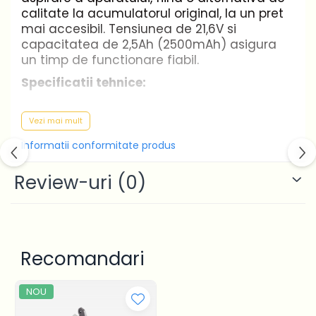
calitate la acumulatorul original, la un pret
mai accesibil. Tensiunea de 21,6V si
capacitatea de 2,5Ah (2500mAh) asigura
un timp de functionare fiabil.
Specificatii tehnice:
Tip: acumulator compatibil pentru
Vezi mai mult
aspirator vertical Dyson
Informatii conformitate produs
Tensiune: 21,6V
Capacitate: 2,5Ah (2500mAh)
Review-uri
(0)
Compozitie chimica: Lithium-ion (Li-ion)
Reincarcabil: da
Numar celule: 6
Continut pachet: 1 bucata
Recomandari
Compatibilitate / alternativ pentru
codurile:
965874-16, 967810-02, 967810-21,
967810-26. Compatibil cu aspiratoarele
NOU
verticale Dyson din gama V6.