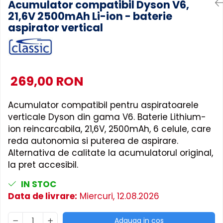
Acumulator compatibil Dyson V6,
21,6V 2500mAh Li-ion - baterie
Accesorii Piese Masini Spalat
Rufe si Uscatoare
aspirator vertical
Accesorii Electrocasnice Mici
Filtre Purificatoare Aer
Accesorii Piese Aer Conditionat
269,00 RON
Acumulator compatibil pentru aspiratoarele
verticale Dyson din gama V6. Baterie Lithium-
ion reincarcabila, 21,6V, 2500mAh, 6 celule, care
reda autonomia si puterea de aspirare.
Alternativa de calitate la acumulatorul original,
la pret accesibil.
IN STOC
Data de livrare:
Miercuri, 12.08.2026
Adauga in cos