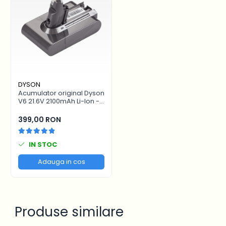
Recomandam inlocuirea acumulatorului
cand observi scaderea autonomiei sau
dificultati la pornire. Acumulator compatibil
de calitate, cu montaj simplu si
performanta fiabila.
DYSON
Acumulator original Dyson
V6 21.6V 2100mAh Li-Ion -
baterie aspirator vertical
399,00 RON
IN STOC
Adauga in cos
Produse similare