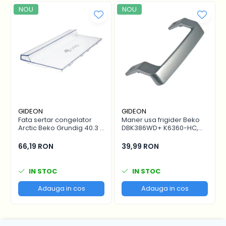
NOU
NOU
GIDEON
GIDEON
Fata sertar congelator
Maner usa frigider Beko
Arctic Beko Grundig 40.3 x
DBK386WD+ K6360-HC,
16.7 cm - 4641000400 /
distanta intre gauri 22.5
C00911422
cm
66,19 RON
39,99 RON
IN STOC
IN STOC
Adauga in cos
Adauga in cos