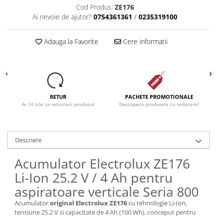
Cod Produs:
ZE176
Ai nevoie de ajutor?
0754361361
/
0235319100
Adauga la Favorite
Cere informatii
RETUR
PACHETE PROMOTIONALE
Ai 14 zile sa returnezi produsul
Descopera produsele cu reducere!
Descriere
Acumulator Electrolux ZE176
Li-Ion 25.2 V / 4 Ah pentru
aspiratoare verticale Seria 800
Acumulator
original Electrolux ZE176
cu tehnologie Li-Ion,
tensiune 25.2 V si capacitate de 4 Ah (100 Wh), conceput pentru