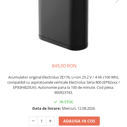
si Uscatoare
Accesorii Electrocasnice Mici
Filtre Purificatoare Aer
Accesorii Piese Aer Conditionat
849,00 RON
Acumulator original Electrolux ZE176, Li-Ion 25.2 V / 4 Ah (100 Wh),
compatibil cu aspiratoarele verticale Electrolux Seria 800 (EP82xxx /
EP83HB25UV). Autonomie pana la 100 de minute. Cod piesa:
900923743.
IN STOC
Data de livrare:
Miercuri, 12.08.2026
ADAUGA IN COS