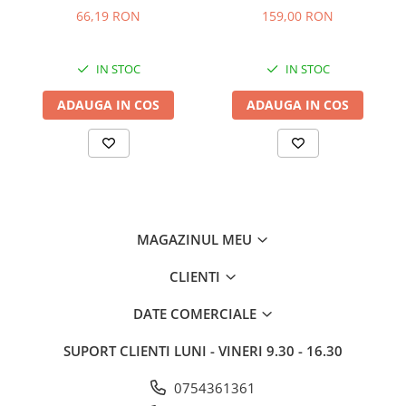
Energie:
100 Wh
C00911422
filtru parte mobila,
66,19 RON
159,00 RON
Compatibilitate:
Electrolux Seria 800 (EP82xxx,
47.7x20.4 cm si 47.7x12.9
EP83HB25UV)
cm
EAN:
7332543998180
IN STOC
IN STOC
ADAUGA IN COS
ADAUGA IN COS
MAGAZINUL MEU
CLIENTI
DATE COMERCIALE
SUPORT CLIENTI
LUNI - VINERI 9.30 - 16.30
0754361361