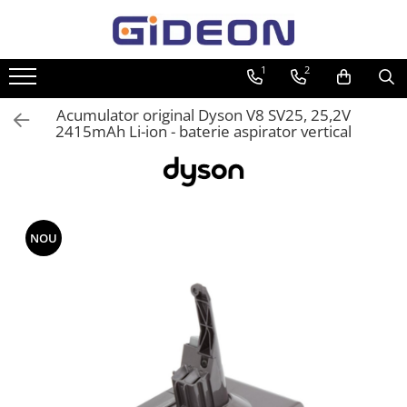
Toate Produsele
1
2
Electrocasnice
Acumulator original Dyson V8 SV25, 25,2V
Electrocasnice mici
2415mAh Li-ion - baterie aspirator vertical
Roboti de bucatarie
Purificatoare aer
Aspiratoare
Cuptoare cu microunde
NOU
Hote
Plite
Accesorii si Piese Electrocasnice
Accesorii Piese Hote
Accesorii Piese Frigidere
Congelatoare