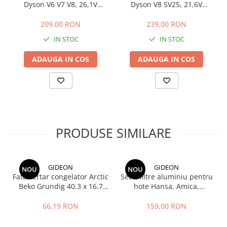
Dyson V6 V7 V8, 26,1V
Dyson V8 SV25, 21,6V
alimentator bricheta -
3000mAh Li-ion - baterie
incarcator aspirator vertical
aspirator vertical
209,00 RON
239,00 RON
IN STOC
IN STOC
ADAUGA IN COS
ADAUGA IN COS
PRODUSE SIMILARE
GIDEON
GIDEON
NOU
NOU
Fata sertar congelator Arctic
Set 2 filtre aluminiu pentru
Beko Grundig 40.3 x 16.7
hote Hansa, Amica,
cm - 4641000400 /
Pyramis, filtru parte fixa si
C00911422
filtru parte mobila,
66,19 RON
159,00 RON
47.7x20.4 cm si 47.7x12.9
cm