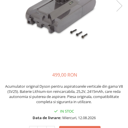
Accesorii Piese Espressoare
Cafetiere
Accesorii Piese Aspiratoare
Accesorii Piese Plite Aragazuri
Accesorii Piese Cuptoare
Accesorii Piese Cuptoare
Microunde
Accesorii Piese Aparate Cosmetice
Accesorii Piese Masini Spalat Vase
499,00 RON
Accesorii Piese Masini Spalat Rufe
si Uscatoare
Acumulator original Dyson pentru aspiratoarele verticale din gama V8
Accesorii Electrocasnice Mici
(SV25). Baterie Lithium-ion reincarcabila, 25,2V, 2415mAh, care reda
autonomia si puterea de aspirare. Piesa originala, compatibilitate
Filtre Purificatoare Aer
completa si siguranta in utilizare.
Accesorii Piese Aer Conditionat
IN STOC
Casa si gradina
Data de livrare:
Miercuri, 12.08.2026
Home & Deco