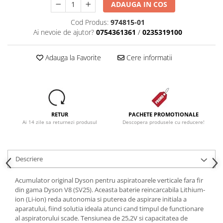
ADAUGA IN COS
Dezinfectanti
Cod Produs:
974815-01
Accesorii Audio Hi-Fi
Ai nevoie de ajutor?
0754361361
/
0235319100
Bucatarie
Electrice
Adauga la Favorite
Cere informatii
Gratar
Ingrijire personala
Produse pentru copii
Scaune auto copii
RETUR
PACHETE PROMOTIONALE
Ai 14 zile sa returnezi produsul
Descopera produsele cu reducere!
GRUPA 0+1 2 3/ 0-36 kg / 0-12 ani
Jucarii si Jocuri
Cuburi si caramizi
Descriere
Seturi de constructie
Acumulator original Dyson pentru aspiratoarele verticale fara fir
IT&C
din gama Dyson V8 (SV25). Aceasta baterie reincarcabila Lithium-
Imprimante
ion (Li-ion) reda autonomia si puterea de aspirare initiala a
aparatului, fiind solutia ideala atunci cand timpul de functionare
Produse curatare IT
al aspiratorului scade. Tensiunea de 25,2V si capacitatea de