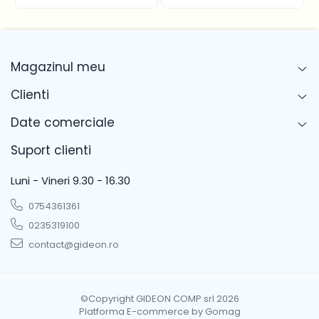
ARCTIC
K6330FEHC K3462E
ARCTIC
K6330HC K346
ARCTIC
K6350FHC K36624
Magazinul meu
ARCTIC
K6350HC K3664
ARCTIC
K6360ESVHC K386VD
Clienti
ARCTIC
K6360FEHC K3862E
Date comerciale
ARCTIC
K6360HC K386
Suport clienti
ARCTIC
KS32N K6330HC
BEKO
K6240NF K6240N
Luni - Vineri 9.30 - 16.30
BEKO
K6330F
0754361361
0235319100
contact@gideon.ro
©Copyright GIDEON COMP srl 2026
Platforma E-commerce by Gomag