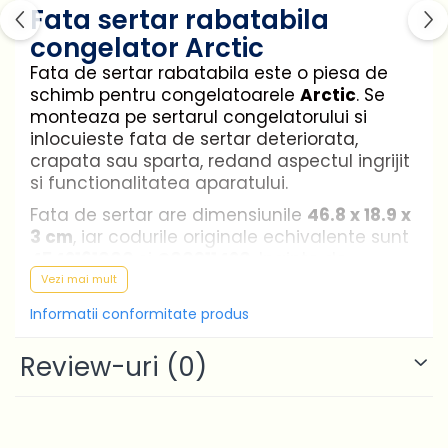
Fata sertar rabatabila
congelator Arctic
Fata de sertar rabatabila este o piesa de
schimb pentru congelatoarele
Arctic
. Se
monteaza pe sertarul congelatorului si
inlocuieste fata de sertar deteriorata,
crapata sau sparta, redand aspectul ingrijit
si functionalitatea aparatului.
Fata de sertar are dimensiunile
46.8 x 18.9 x
3 cm
, iar codurile originale echivalente sunt
4542161000
si
C00911420
. Inainte de
comanda, verifica modelul congelatorului in
Vezi mai mult
lista de compatibilitate de mai jos.
Informatii conformitate produs
Tip piesa:
fata de sertar rabatabila
Review-uri
(0)
pentru congelator
Marca:
Arctic (compatibil si cu unele
modele Beko)
Coduri echivalente:
4542161000,