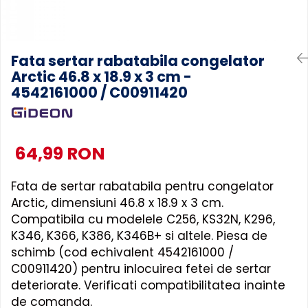
Accesorii Piese Masini Spalat
Rufe si Uscatoare
Accesorii Electrocasnice Mici
Fata sertar rabatabila congelator
Arctic 46.8 x 18.9 x 3 cm -
Filtre Purificatoare Aer
4542161000 / C00911420
Accesorii Piese Aer Conditionat
64,99 RON
Fata de sertar rabatabila pentru congelator
Arctic, dimensiuni 46.8 x 18.9 x 3 cm.
Compatibila cu modelele C256, KS32N, K296,
K346, K366, K386, K346B+ si altele. Piesa de
schimb (cod echivalent 4542161000 /
C00911420) pentru inlocuirea fetei de sertar
deteriorate. Verificati compatibilitatea inainte
de comanda.