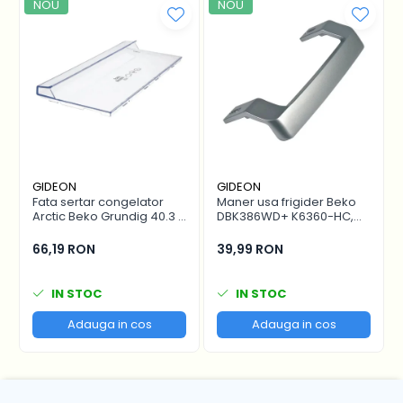
NOU
NOU
numeroase modele Gorenje si alte
marci
Detalii produs
Tip:
Saci universali aspirator
Continut:
5 bucati
Brand:
Gorenje
Cod produs:
GB1PBU, 570741
GIDEON
GIDEON
Fata sertar congelator
Maner usa frigider Beko
Arctic Beko Grundig 40.3 x
DBK386WD+ K6360-HC,
16.7 cm - 4641000400 /
distanta intre gauri 22.5
C00911422
cm
66,19 RON
39,99 RON
IN STOC
IN STOC
Adauga in cos
Adauga in cos