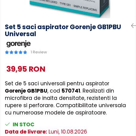
Accesorii Piese Masini Spalat
Rufe si Uscatoare
Accesorii Electrocasnice Mici
Set 5 saci aspirator Gorenje GB1PBU
Universal
Filtre Purificatoare Aer
Accesorii Piese Aer Conditionat
1 Review
39,95 RON
Set de 5 saci universali pentru aspirator
Gorenje GB1PBU
, cod
570741
. Realizati din
microfibra de inalta densitate, rezistenti la
rupere si perforare. Compatibilitate universala
cu numeroase modele de aspiratoare.
IN STOC
Data de livrare:
Luni, 10.08.2026