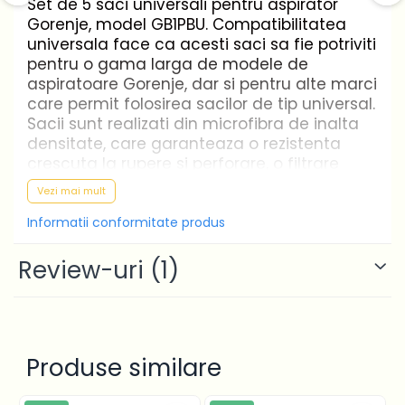
Set de 5 saci universali pentru aspirator
Gorenje, model GB1PBU. Compatibilitatea
universala face ca acesti saci sa fie potriviti
pentru o gama larga de modele de
aspiratoare Gorenje, dar si pentru alte marci
care permit folosirea sacilor de tip universal.
Sacii sunt realizati din microfibra de inalta
densitate, care garanteaza o rezistenta
crescuta la rupere si perforare, o filtrare
eficienta a prafului fin si o capacitate buna
Vezi mai mult
de colectare.
Informatii conformitate produs
Caracteristici
Review-uri
(1)
Set de 5 saci pentru aspirator
Material: microfibra de inalta densitate
Rezistenta crescuta la rupere si
perforare
Produse similare
Filtrare eficienta a prafului fin
Compatibilitate universala cu