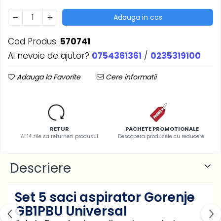
Adauga in cos
Cod Produs:
570741
Ai nevoie de ajutor?
0754361361
/
0235319100
Adauga la Favorite
Cere informatii
RETUR
PACHETE PROMOTIONALE
Ai 14 zile sa returnezi produsul
Descopera produsele cu reducere!
Descriere
Set 5 saci aspirator Gorenje
GB1PBU Universal