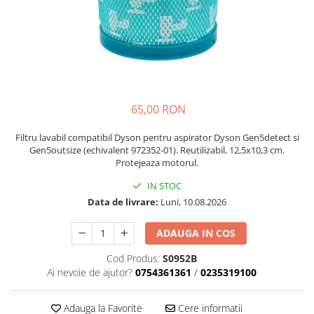
si Uscatoare
Accesorii Electrocasnice Mici
Filtre Purificatoare Aer
Accesorii Piese Aer Conditionat
65,00 RON
Filtru lavabil compatibil Dyson pentru aspirator Dyson Gen5detect si
Gen5outsize (echivalent 972352-01). Reutilizabil, 12,5x10,3 cm.
Protejeaza motorul.
IN STOC
Data de livrare:
Luni, 10.08.2026
ADAUGA IN COS
Cod Produs:
S0952B
Ai nevoie de ajutor?
0754361361
/
0235319100
Adauga la Favorite
Cere informatii