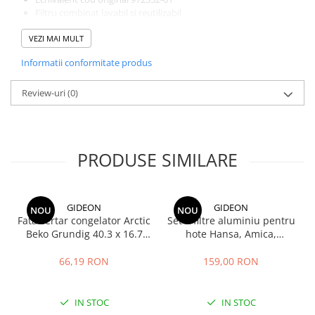
Filtru combinat lavabil si reutilizabil
Dimensiuni: 12,5 cm x 10,3 cm
VEZI MAI MULT
Continut pachet: 1 bucata
Protejeaza motorul si reda puterea de aspirare
Informatii conformitate produs
Curata sau inlocuieste filtrul periodic conform recomandarilor
producatorului pentru performanta optima a aspiratoarelor
Dyson Gen5detect si Gen5outsize.
Review-uri
(0)
PRODUSE SIMILARE
GIDEON
GIDEON
NOU
NOU
Fata sertar congelator Arctic
Set 2 filtre aluminiu pentru
Beko Grundig 40.3 x 16.7
hote Hansa, Amica,
cm - 4641000400 /
Pyramis, filtru parte fixa si
C00911422
filtru parte mobila,
66,19 RON
159,00 RON
47.7x20.4 cm si 47.7x12.9
cm
IN STOC
IN STOC