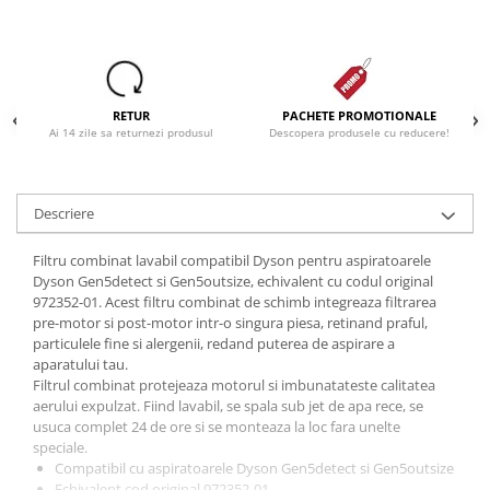
RETUR
PACHETE PROMOTIONALE
Ai 14 zile sa returnezi produsul
Descopera produsele cu reducere!
Descriere
Filtru combinat lavabil compatibil Dyson pentru aspiratoarele
Dyson Gen5detect si Gen5outsize, echivalent cu codul original
972352-01. Acest filtru combinat de schimb integreaza filtrarea
pre-motor si post-motor intr-o singura piesa, retinand praful,
particulele fine si alergenii, redand puterea de aspirare a
aparatului tau.
Filtrul combinat protejeaza motorul si imbunatateste calitatea
aerului expulzat. Fiind lavabil, se spala sub jet de apa rece, se
usuca complet 24 de ore si se monteaza la loc fara unelte
speciale.
Compatibil cu aspiratoarele Dyson Gen5detect si Gen5outsize
Echivalent cod original 972352-01