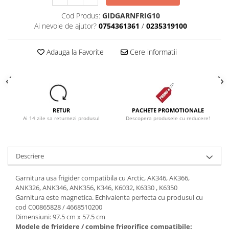
Cod Produs:
GIDGARNFRIG10
Ai nevoie de ajutor?
0754361361
/
0235319100
Adauga la Favorite
Cere informatii
RETUR
PACHETE PROMOTIONALE
Ai 14 zile sa returnezi produsul
Descopera produsele cu reducere!
Descriere
Garnitura usa frigider compatibila cu Arctic, AK346, AK366,
ANK326, ANK346, ANK356, K346, K6032, K6330 , K6350
Garnitura este magnetica. Echivalenta perfecta cu produsul cu
cod C00865828 / 4668510200
Dimensiuni: 97.5 cm x 57.5 cm
Modele de frigidere / combine frigorifice compatibile: