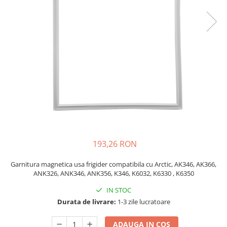
si Uscatoare
Accesorii Electrocasnice Mici
Filtre Purificatoare Aer
Accesorii Piese Aer Conditionat
193,26 RON
Garnitura magnetica usa frigider compatibila cu Arctic, AK346, AK366,
ANK326, ANK346, ANK356, K346, K6032, K6330 , K6350
IN STOC
Durata de livrare:
1-3 zile lucratoare
ADAUGA IN COS