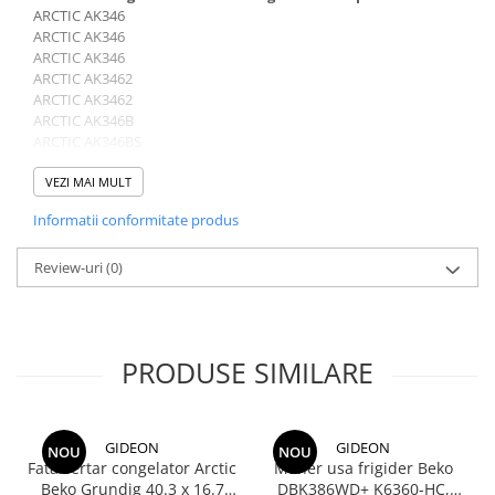
ARCTIC AK346
ARCTIC AK346
ARCTIC AK346
ARCTIC AK3462
ARCTIC AK3462
ARCTIC AK346B
ARCTIC AK346BS
ARCTIC AK346NF
ARCTIC AK346NFS
VEZI MAI MULT
ARCTIC AK346VD
Informatii conformitate produs
ARCTIC AK36624
ARCTIC AK36624
ARCTIC AK3664 K6350HC
Review-uri
(0)
ARCTIC AK3664
ARCTIC AK3664ROMANIA2011K6350HC
ARCTIC AKM346NFS
ARCTIC ANK326
PRODUSE SIMILARE
ARCTIC ANK326
ARCTIC ANK326B
ARCTIC ANK326BS
ARCTIC ANK326NF
GIDEON
GIDEON
NOU
NOU
ARCTIC ANK326NFS
Fata sertar congelator Arctic
Maner usa frigider Beko
ARCTIC ANK3462
Beko Grundig 40.3 x 16.7
DBK386WD+ K6360-HC,