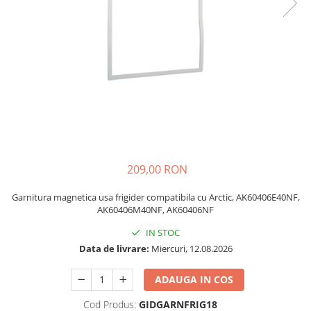
si Uscatoare
Accesorii Electrocasnice Mici
Filtre Purificatoare Aer
Accesorii Piese Aer Conditionat
209,00 RON
Garnitura magnetica usa frigider compatibila cu Arctic, AK60406E40NF,
AK60406M40NF, AK60406NF
IN STOC
Data de livrare:
Miercuri, 12.08.2026
ADAUGA IN COS
Cod Produs:
GIDGARNFRIG18