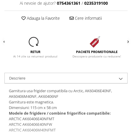
Ai nevoie de ajutor?
0754361361
/
0235319100
Adauga la Favorite
Cere informatii
RETUR
PACHETE PROMOTIONALE
Ai 14 zile sa returnezi produsul
Descopera produsele cu reducere!
Descriere
Garnitura usa frigider compatibila cu Arctic, AK60406E40NF,
AK60406M40NF, AK60406NF
Garnitura este magnetica.
Dimensiuni: 115 cm x 58 cm
Modele de frigidere / combine frigorifice compatibile:
ARCTIC AK60406E40NFMT
ARCTIC AK60406E40NFW
ARCTIC AK60406M40NFMT