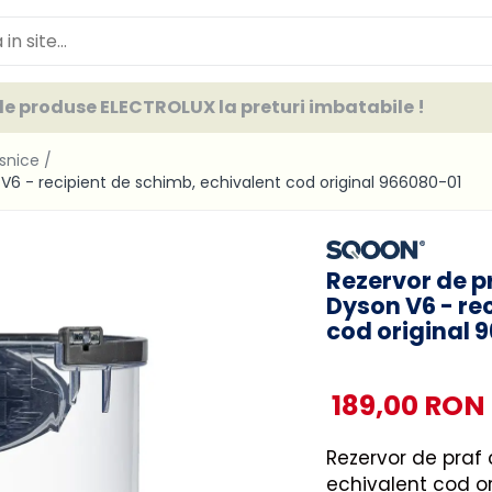
e produse ELECTROLUX la preturi imbatabile !
asnice /
 V6 - recipient de schimb, echivalent cod original 966080-01
Rezervor de p
Dyson V6 - re
cod original 
189,00 RON
Rezervor de praf 
echivalent cod o