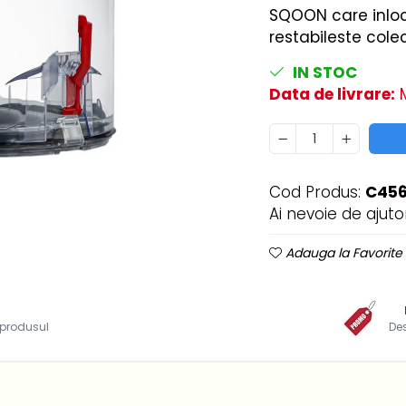
SQOON care inlocu
restabileste cole
IN STOC
Data de livrare:
M
Cod Produs:
C45
Ai nevoie de ajuto
Adauga la Favorite
i produsul
De