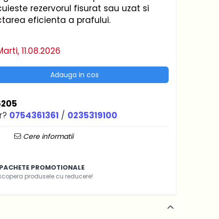
ieste rezervorul fisurat sau uzat si
ctarea eficienta a prafului.
arti, 11.08.2026
Adauga in cos
6205
r?
0754361361
/
0235319100
Cere informatii
PACHETE PROMOTIONALE
scopera produsele cu reducere!