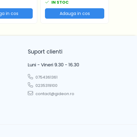
IN STOC
IN ST
a in cos
Adauga in cos
Ad
Suport clienti
Luni - Vineri 9.30 - 16.30
0754361361
0235319100
contact@gideon.ro