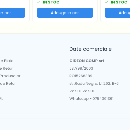
IN STOC
IN STOC
in cos
Adauga in cos
Adaug
Date comerciale
e Plata
GIDEON COMP srl
de Retur
J37/98/2003
 Produselor
RO15266389
 de Retur
str.Radu Negru, bl.262, B-6
Vaslui, Vaslui
AL
Whatsupp - 0754361361