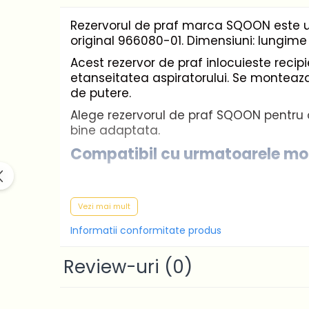
Casa si gradina
Home & Deco
Rezervorul de praf marca SQOON este un 
original 966080-01. Dimensiuni: lungime 
Dezinfectanti
Acest rezervor de praf inlocuieste recipie
Accesorii Audio Hi-Fi
etanseitatea aspiratorului. Se monteaza
Bucatarie
de putere.
Electrice
Alege rezervorul de praf SQOON pentru o 
Gratar
bine adaptata.
Ingrijire personala
Compatibil cu urmatoarele mo
Produse pentru copii
Scaune auto copii
Dyson V6
GRUPA 0+1 2 3/ 0-36 kg / 0-12 ani
Vezi mai mult
Dyson V6 (SV03)
Jucarii si Jocuri
Dyson V6 (SV04)
Informatii conformitate produs
Cuburi si caramizi
Dyson V6 (SV05)
Review-uri
(0)
Seturi de constructie
Dyson V6 (SV06)
Dyson V6 (SV09)
IT&C
Dyson V6 Absolute (Red)
Imprimante