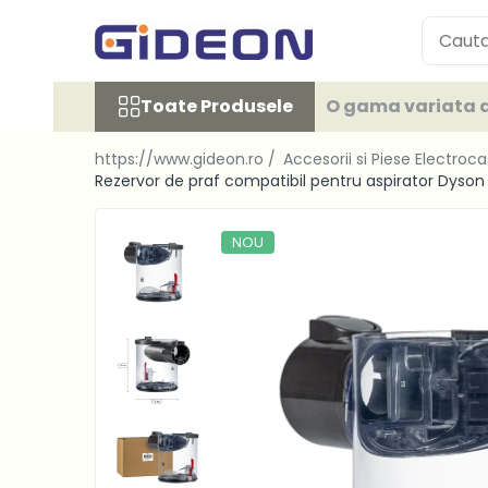
Toate Produsele
Toate Produsele
O gama variata d
Electrocasnice
Electrocasnice mici
https://www.gideon.ro /
Accesorii si Piese Electroc
Roboti de bucatarie
Rezervor de praf compatibil pentru aspirator Dyson
Purificatoare aer
NOU
Aspiratoare
Cuptoare cu microunde
Hote
Plite
Accesorii si Piese Electrocasnice
Accesorii Piese Hote
Accesorii Piese Frigidere
Congelatoare