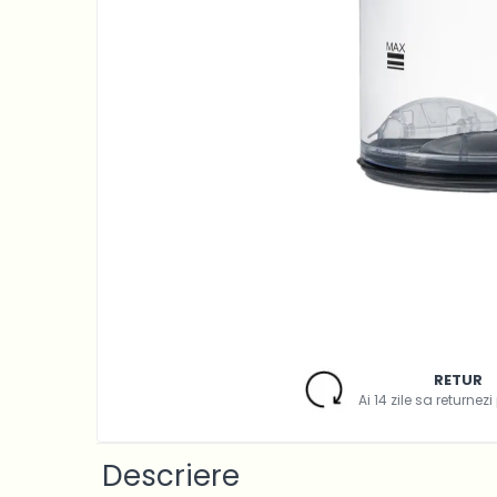
Accesorii Piese Espressoare
Cafetiere
Accesorii Piese Aspiratoare
Accesorii Piese Plite Aragazuri
Accesorii Piese Cuptoare
Accesorii Piese Cuptoare
Microunde
Accesorii Piese Aparate
Cosmetice
Accesorii Piese Masini Spalat
Vase
Accesorii Piese Masini Spalat
Rufe si Uscatoare
RETUR
Accesorii Electrocasnice Mici
Ai 14 zile sa returnez
Filtre Purificatoare Aer
Accesorii Piese Aer Conditionat
Descriere