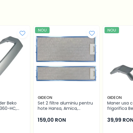
NOU
NOU
GIDEON
GIDEON
der Beko
Set 2 filtre aluminiu pentru
Maner usa 
360-HC,
hote Hansa, Amica,
frigorifica B
gauri 22.5 cm
Pyramis, filtru parte fixa si
modele in de
acuum
filtru parte mobila,
distanta int
159,00 RON
39,99 RO
47.7x20.4 cm si 47.7x12.9
cm