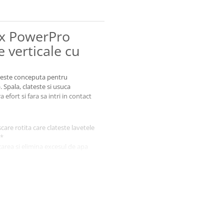
ux PowerPro
 verticale cu
este conceputa pentru
 Spala, clateste si usuca
 efort si fara sa intri in contact
are rotita care clateste lavetele
e*
carea si elimina excesul de apa
 umiditate
 si rezervor distinct pentru apa
tul cu apa murdara
tilizari
re