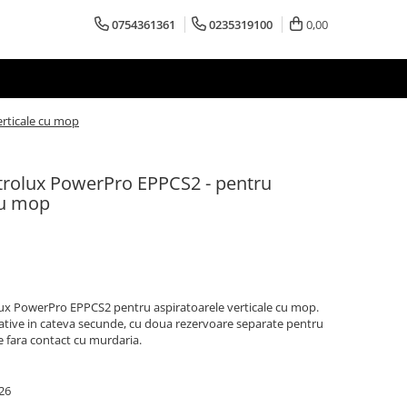
0754361361
0235319100
0,00
erticale cu mop
ctrolux PowerPro EPPCS2 - pentru
cu mop
olux PowerPro EPPCS2 pentru aspiratoarele verticale cu mop.
tative in cateva secunde, cu doua rezervoare separate pentru
e fara contact cu murdaria.
26