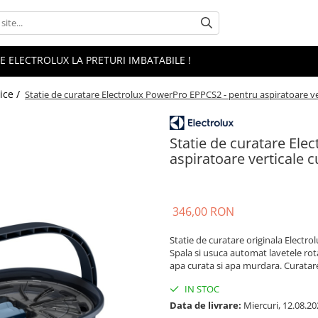
 ELECTROLUX LA PRETURI IMBATABILE !
ice /
Statie de curatare Electrolux PowerPro EPPCS2 - pentru aspiratoare v
Statie de curatare Ele
aspiratoare verticale 
346,00 RON
Statie de curatare originala Electr
Spala si usuca automat lavetele ro
apa curata si apa murdara. Curatar
IN STOC
Data de livrare:
Miercuri, 12.08.20