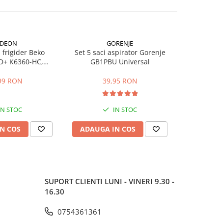
IDEON
GORENJE
frigider Beko
Set 5 saci aspirator Gorenje
Garnitura 
+ K6360-HC,
GB1PBU Universal
cuptoare 
re gauri 22.5 cm
pentru ser
BOE, 109
99 RON
39,95 RON
IN STOC
IN STOC
N COS
ADAUGA IN COS
ADAUG
SUPORT CLIENTI
LUNI - VINERI 9.30 -
16.30
0754361361