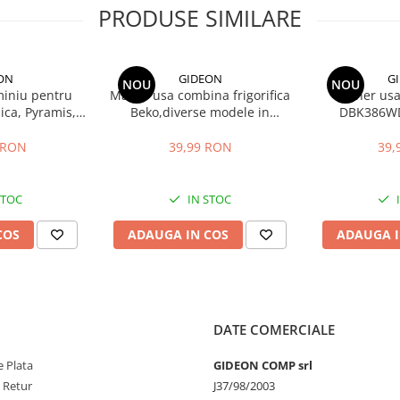
curata
PRODUSE SIMILARE
ta
mandam verificarea modelului
ON
GIDEON
G
NOU
NOU
uminiu pentru
Maner usa combina frigorifica
Maner usa 
ica, Pyramis,
Beko,diverse modele in
DBK386WD
si filtru parte
descriere, distanta intre gauri
distanta int
x20.4 cm si
22.5 cm
 RON
39,99 RON
39,
.9 cm
werPro cu mop
STOC
IN STOC
 recomandari ale producatorului,
COS
ADAUGA IN COS
ADAUGA I
DATE COMERCIALE
 Plata
GIDEON COMP srl
e Retur
J37/98/2003