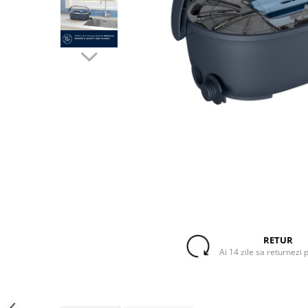
Accesorii Piese Espressoare
Cafetiere
Accesorii Piese Aspiratoare
Accesorii Piese Plite Aragazuri
Accesorii Piese Cuptoare
Accesorii Piese Cuptoare
Microunde
Accesorii Piese Aparate Cosmetice
Accesorii Piese Masini Spalat Vase
Accesorii Piese Masini Spalat Rufe
si Uscatoare
Accesorii Electrocasnice Mici
Filtre Purificatoare Aer
RETUR
Ai 14 zile sa returnezi 
Accesorii Piese Aer Conditionat
Casa si gradina
Home & Deco