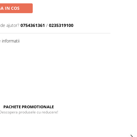
A IN COS
 de ajutor?
0754361361
/
0235319100
informatii
PACHETE PROMOTIONALE
Descopera produsele cu reducere!