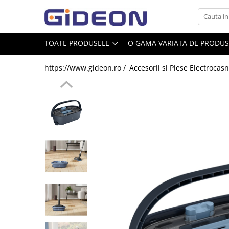
Toate Produsele
TOATE PRODUSELE
O GAMA VARIATA DE PRODUSE
Electrocasnice
https://www.gideon.ro /
Accesorii si Piese Electrocasn
Electrocasnice mici
Roboti de bucatarie
Purificatoare aer
Aspiratoare
Cuptoare cu microunde
Hote
Plite
Accesorii si Piese Electrocasnice
Accesorii Piese Hote
Accesorii Piese Frigidere
Congelatoare